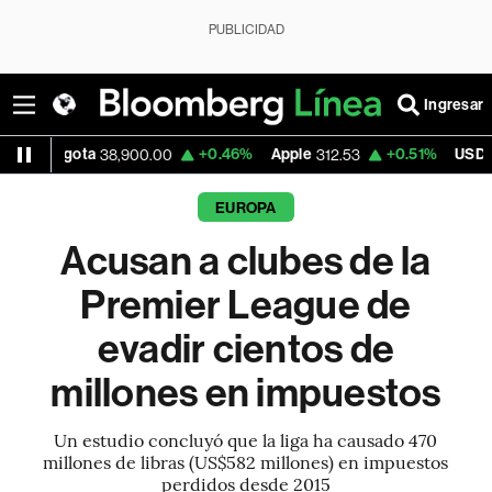
PUBLICIDAD
Ingresar
ota
+0.46%
Apple
+0.51%
USD COP
38,900.00
312.53
3,159.
EUROPA
Acusan a clubes de la
Premier League de
evadir cientos de
millones en impuestos
Un estudio concluyó que la liga ha causado 470
millones de libras (US$582 millones) en impuestos
perdidos desde 2015