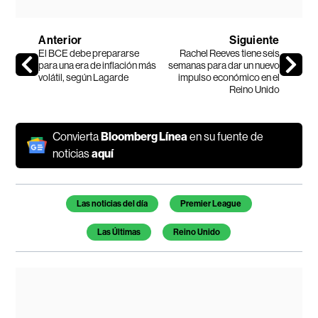
Anterior
Siguiente
El BCE debe prepararse
Rachel Reeves tiene seis
para una era de inflación más
semanas para dar un nuevo
volátil, según Lagarde
impulso económico en el
Reino Unido
Convierta
Bloomberg Línea
en su fuente de
noticias
aquí
Temas de este artículo
Las noticias del día
Premier League
Las Últimas
Reino Unido