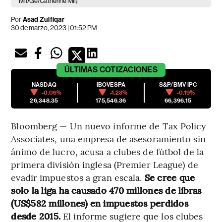
Ivill/Ge/Catherine Ivill)
Por
Asad Zulfiqar
30 de marzo, 2023 | 01:52 PM
ÚLTIMAS
COTIZACIONES
NASDAQ
IBOVESPA
S&P/BMV IPC
-0.06%
-1.23%
-0.19%
26,348.35
175,546.36
66,396.15
Bloomberg — Un nuevo informe de Tax Policy
Associates, una empresa de asesoramiento sin
ánimo de lucro, acusa a clubes de fútbol de la
primera división inglesa (Premier League) de
evadir impuestos a gran escala.
Se cree que
solo la liga ha causado 470 millones de libras
(US$582 millones) en impuestos perdidos
desde 2015.
El informe sugiere que los clubes