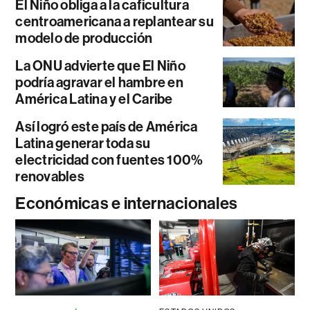
El Niño obliga a la caficultura
centroamericana a replantear su
modelo de producción
La ONU advierte que El Niño
podría agravar el hambre en
América Latina y el Caribe
Así logró este país de América
Latina generar toda su
electricidad con fuentes 100%
renovables
Económicas e internacionales