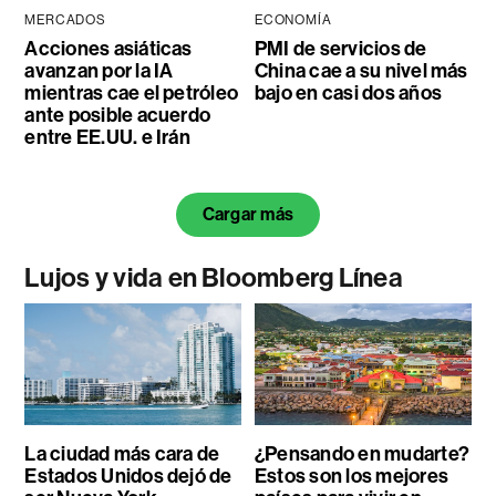
MERCADOS
ECONOMÍA
Acciones asiáticas
PMI de servicios de
avanzan por la IA
China cae a su nivel más
mientras cae el petróleo
bajo en casi dos años
ante posible acuerdo
entre EE.UU. e Irán
Cargar más
Lujos y vida en Bloomberg Línea
La ciudad más cara de
¿Pensando en mudarte?
Estados Unidos dejó de
Estos son los mejores