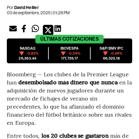
Por
David Hellier
03 de septiembre, 2025 | 01:28 PM
ÚLTIMAS
COTIZACIONES
NASDAQ
IBOVESPA
S&P/BMV IPC
-0.83%
-0.09%
-0.46%
26,363.44
177,726.17
66,525.18
Bloomberg — Los clubes de la Premier League
han
desembolsado más dinero que nunca
en la
adquisición de nuevos jugadores durante un
mercado de fichajes de verano sin
precedentes, lo que ha afianzado el dominio
financiero del fútbol británico sobre sus rivales
en Europa.
Entre todos,
los 20 clubes se gastaron
más de