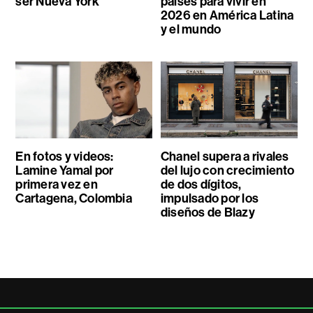
ser Nueva York
países para vivir en
2026 en América Latina
y el mundo
En fotos y videos:
Chanel supera a rivales
Lamine Yamal por
del lujo con crecimiento
primera vez en
de dos dígitos,
Cartagena, Colombia
impulsado por los
diseños de Blazy