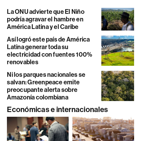
La ONU advierte que El Niño
podría agravar el hambre en
América Latina y el Caribe
Así logró este país de América
Latina generar toda su
electricidad con fuentes 100%
renovables
Ni los parques nacionales se
salvan: Greenpeace emite
preocupante alerta sobre
Amazonía colombiana
Económicas e internacionales