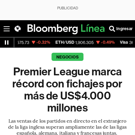
PUBLICIDAD
Ingresar
-0.32%
ETH/USD
-0.49%
Visa
-0.2
.73
1,906.305
368.54
NEGOCIOS
Premier League marca
récord con fichajes por
más de US$4.000
millones
Las ventas de los partidos en directo en el extranjero
de la liga inglesa superan ampliamente las de las ligas
española, alemana, italiana y francesas juntas.