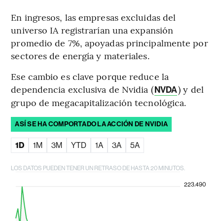
En ingresos, las empresas excluidas del
universo IA registrarían una expansión
promedio de 7%, apoyadas principalmente por
sectores de energía y materiales.
Ese cambio es clave porque reduce la
dependencia exclusiva de Nvidia (
) y del
NVDA
grupo de megacapitalización tecnológica.
ASÍ SE HA COMPORTADO LA ACCIÓN DE NVIDIA
1D
1M
3M
YTD
1A
3A
5A
LOS DATOS PUEDEN TENER UN RETRASO DE HASTA 20 MINUTOS.
223.490