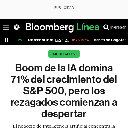
PUBLICIDAD
Ingresar
ercadoLibre
-5.23%
Banco de Bogota
+0.
1,824.26
38,900.00
MERCADOS
Boom de la IA domina
71% del crecimiento del
S&P 500, pero los
rezagados comienzan a
despertar
El negocio de inteligencia artificial concentra la