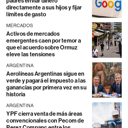
padres enviar dinero
directamente a sus hijos y fijar
límites de gasto
MERCADOS
Activos de mercados
emergentes caen por temor a
que el acuerdo sobre Ormuz
eleve las tensiones
ARGENTINA
Aerolíneas Argentinas sigue en
verde y pagará el impuesto a las
ganancias por primera vez en su
historia
ARGENTINA
YPF cierra venta de más áreas
convencionales con Pecom de
Perez Companc entre los