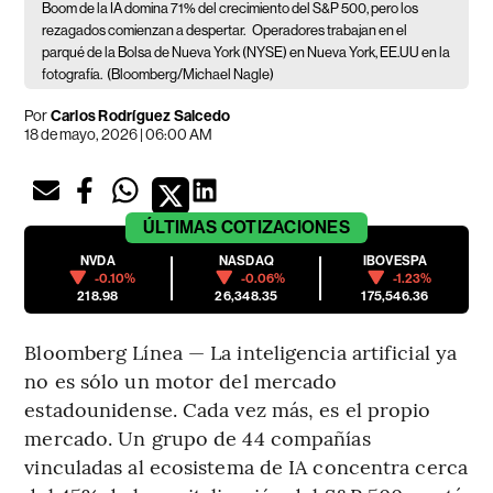
Boom de la IA domina 71% del crecimiento del S&P 500, pero los
rezagados comienzan a despertar.
Operadores trabajan en el
parqué de la Bolsa de Nueva York (NYSE) en Nueva York, EE.UU en la
fotografía.
(Bloomberg/Michael Nagle)
Por
Carlos Rodríguez Salcedo
18 de mayo, 2026 | 06:00 AM
ÚLTIMAS
COTIZACIONES
NVDA
NASDAQ
IBOVESPA
-0.10%
-0.06%
-1.23%
218.98
26,348.35
175,546.36
Bloomberg Línea — La inteligencia artificial ya
no es sólo un motor del mercado
estadounidense. Cada vez más, es el propio
mercado. Un grupo de 44 compañías
vinculadas al ecosistema de IA concentra cerca