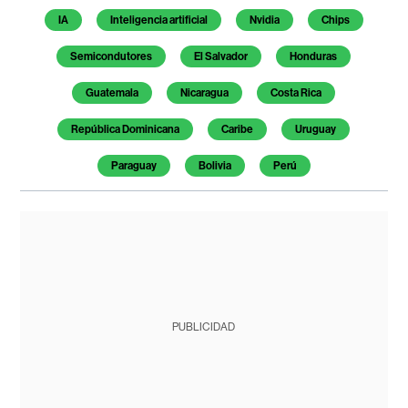
IA
Inteligencia artificial
Nvidia
Chips
Semicondutores
El Salvador
Honduras
Guatemala
Nicaragua
Costa Rica
República Dominicana
Caribe
Uruguay
Paraguay
Bolivia
Perú
PUBLICIDAD