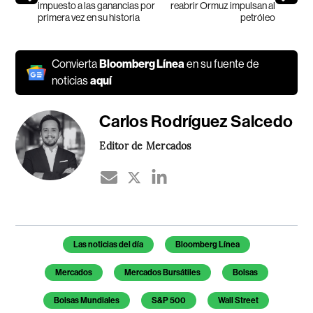
impuesto a las ganancias por
reabrir Ormuz impulsan al
primera vez en su historia
petróleo
Convierta
Bloomberg Línea
en su fuente de
noticias
aquí
Carlos Rodríguez Salcedo
Editor de Mercados
Temas de este artículo
Las noticias del día
Bloomberg Línea
Mercados
Mercados Bursátiles
Bolsas
Bolsas Mundiales
S&P 500
Wall Street