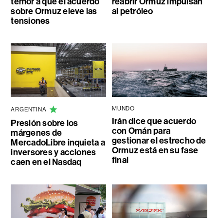
temor a que el acuerdo
reabrir Ormuz impulsan
sobre Ormuz eleve las
al petróleo
tensiones
MUNDO
ARGENTINA
Irán dice que acuerdo
Presión sobre los
con Omán para
márgenes de
gestionar el estrecho de
MercadoLibre inquieta a
Ormuz está en su fase
inversores y acciones
final
caen en el Nasdaq