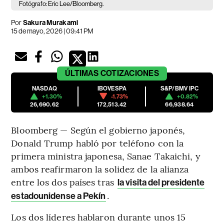
Fotógrafo: Eric Lee/Bloomberg.
Por
Sakura Murakami
15 de mayo, 2026 | 09:41 PM
ÚLTIMAS
COTIZACIONES
NASDAQ
IBOVESPA
S&P/BMV IPC
+1.30%
-1.73%
+0.82%
26,690.62
172,513.42
66,938.64
Bloomberg — Según el gobierno japonés,
Donald Trump habló por teléfono con la
primera ministra japonesa, Sanae Takaichi, y
ambos reafirmaron la solidez de la alianza
entre los dos países tras
la visita del presidente
.
estadounidense a Pekín
Los dos líderes hablaron durante unos 15