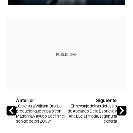
PUBLICIDAD
Anterior
Siguiente
¿Quién era William Orbit, el
El mensaje detrás del estilo
productor que trabajó con
de Abelardo De la Espriella y
Madonna y ayudó a definir el
Ana Lucía Pineda, según una
sonido de los 2000?
experta