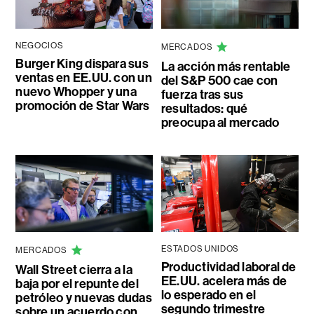
NEGOCIOS
MERCADOS
Burger King dispara sus
La acción más rentable
ventas en EE.UU. con un
del S&P 500 cae con
nuevo Whopper y una
fuerza tras sus
promoción de Star Wars
resultados: qué
preocupa al mercado
ESTADOS UNIDOS
MERCADOS
Productividad laboral de
Wall Street cierra a la
EE.UU. acelera más de
baja por el repunte del
lo esperado en el
petróleo y nuevas dudas
segundo trimestre
sobre un acuerdo con