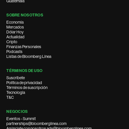
Guatemala
SOBRE NOSOTROS
Economía
Mercados
Dólar Hoy
Actualidad
Cripto
Finanzas Personales
Podcasts
Listas de Bloomberg Línea
TÉRMINOS DE USO
Suscríbete
Política de privacidad
Términos de suscripción
Tecnología
T&C
NEGOCIOS
Eventos - Summit
partnerships@bloomberglinea.com
Anúnciate con nosotros ads@bloomberglinea.com