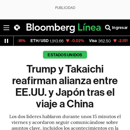
PUBLICIDAD
Ingresar
ETH/USD
-0.02%
Visa
-2.15%
MercadoLib
1,913.66
362.50
ESTADOS UNIDOS
Trump y Takaichi
reafirman alianza entre
EE.UU. y Japón tras el
viaje a China
Los dos líderes hablaron durante unos 15 minutos el
viernes y acordaron seguir comunicándose sobre
asuntos clave, incluidos los acontecimientos en la