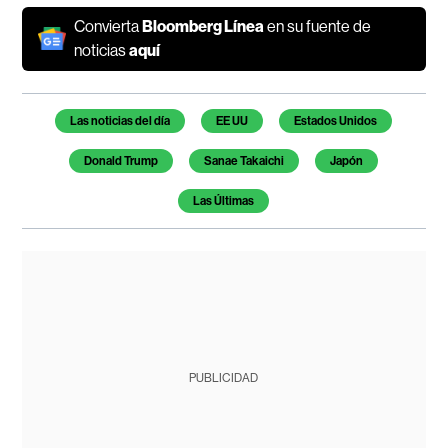
Convierta
Bloomberg Línea
en su fuente de
noticias
aquí
Temas de este artículo
Las noticias del día
EE UU
Estados Unidos
Donald Trump
Sanae Takaichi
Japón
Las Últimas
PUBLICIDAD