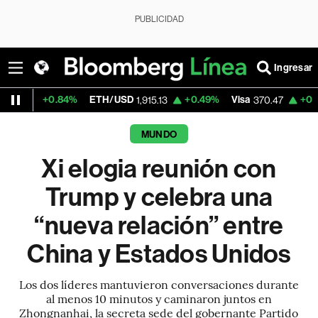
PUBLICIDAD
Ingresar
.84%
ETH/USD
+0.49%
Visa
+0.52%
Merca
1,915.13
370.47
MUNDO
Xi elogia reunión con
Trump y celebra una
“nueva relación” entre
China y Estados Unidos
Los dos líderes mantuvieron conversaciones durante
al menos 10 minutos y caminaron juntos en
Zhongnanhai, la secreta sede del gobernante Partido