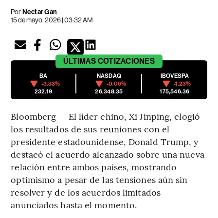
Por
Nectar Gan
15 de mayo, 2026 | 03:32 AM
ÚLTIMAS
COTIZACIONES
BA
NASDAQ
IBOVESPA
-3.33%
-0.06%
-1.23%
232.19
26,348.35
175,546.36
Bloomberg — El líder chino, Xi Jinping, elogió
los resultados de sus reuniones con el
presidente estadounidense, Donald Trump, y
destacó el acuerdo alcanzado sobre una nueva
relación entre ambos países, mostrando
optimismo a pesar de las tensiones aún sin
resolver y de los acuerdos limitados
anunciados hasta el momento.