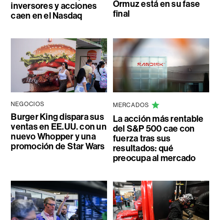
Ormuz está en su fase
inversores y acciones
final
caen en el Nasdaq
NEGOCIOS
MERCADOS
Burger King dispara sus
La acción más rentable
ventas en EE.UU. con un
del S&P 500 cae con
nuevo Whopper y una
fuerza tras sus
promoción de Star Wars
resultados: qué
preocupa al mercado