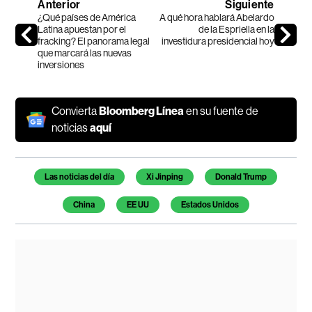
Anterior
Siguiente
¿Qué países de América
A qué hora hablará Abelardo
Latina apuestan por el
de la Espriella en la
fracking? El panorama legal
investidura presidencial hoy
que marcará las nuevas
inversiones
Convierta
Bloomberg Línea
en su fuente de
noticias
aquí
Temas de este artículo
Las noticias del día
Xi Jinping
Donald Trump
China
EE UU
Estados Unidos