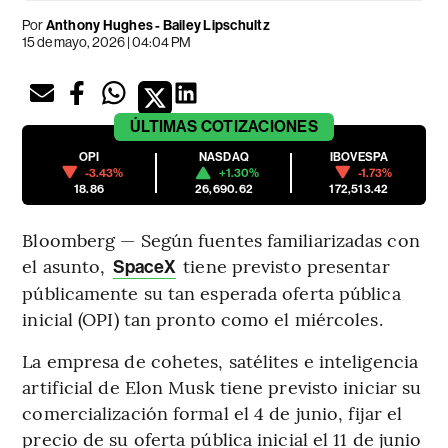
Por
Anthony Hughes - Bailey Lipschultz
15 de mayo, 2026 | 04:04 PM
ÚLTIMAS
COTIZACIONES
OPI
NASDAQ
IBOVESPA
-3.43%
+1.30%
-1.73%
18.86
26,690.62
172,513.42
Bloomberg — Según fuentes familiarizadas con
el asunto,
tiene previsto presentar
SpaceX
públicamente su tan esperada oferta pública
inicial (OPI) tan pronto como el miércoles.
La empresa de cohetes, satélites e inteligencia
artificial de Elon Musk tiene previsto iniciar su
comercialización formal el 4 de junio, fijar el
precio de su oferta pública inicial el 11 de junio