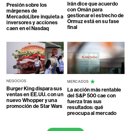
Irán dice que acuerdo
Presión sobre los
con Omán para
márgenes de
gestionar el estrecho de
MercadoLibre inquieta a
Ormuz está en su fase
inversores y acciones
final
caen en el Nasdaq
NEGOCIOS
MERCADOS
Burger King dispara sus
La acción más rentable
ventas en EE.UU. con un
del S&P 500 cae con
nuevo Whopper y una
fuerza tras sus
promoción de Star Wars
resultados: qué
preocupa al mercado