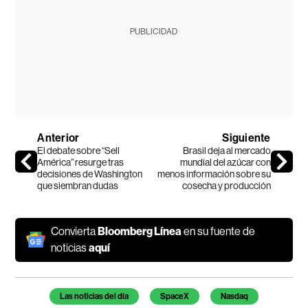
PUBLICIDAD
Anterior
Siguiente
El debate sobre “Sell
Brasil deja al mercado
América” resurge tras
mundial del azúcar con
decisiones de Washington
menos información sobre su
que siembran dudas
cosecha y producción
Convierta
Bloomberg Línea
en su fuente de
noticias
aquí
Temas de este artículo
Las noticias del día
SpaceX
Nasdaq