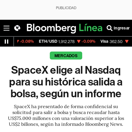
PUBLICIDAD
Ingresar
0.08%
ETH/USD
-0.09%
Visa
-2.15%
Merc
1,912.278
362.50
MERCADOS
SpaceX elige al Nasdaq
para su histórica salida a
bolsa, según un informe
SpaceX ha presentado de forma confidencial su
solicitud para salir a bolsa y busca recaudar hasta
US$75.000 millones con una valoración superior a los
US$2 billones, según ha informado Bloomberg News.