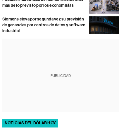
más de lo previsto por los economistas
Siemens eleva por segunda vez su previsión
de ganancias por centros de datos y software
industrial
PUBLICIDAD
NOTICIAS DEL DÓLAR HOY