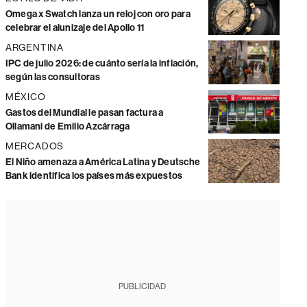
Omega x Swatch lanza un reloj con oro para
celebrar el alunizaje del Apollo 11
ARGENTINA
IPC de julio 2026: de cuánto sería la inflación,
según las consultoras
MÉXICO
Gastos del Mundial le pasan factura a
Ollamani de Emilio Azcárraga
MERCADOS
El Niño amenaza a América Latina y Deutsche
Bank identifica los países más expuestos
PUBLICIDAD