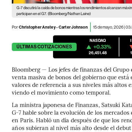
G-7 discutirá la caída de bonos mientras los rendimientos alcanzan máxi
participan en el G7.
(Bloomberg/Nathan Laine)
Por
Christopher Anstey - Carter Johnson
15 de mayo, 2026 | 03
NASDAQ
+0.33%
ÚLTIMAS
COTIZACIONES
26,451.48
Bloomberg — Los jefes de finanzas del Grupo de 
venta masiva de bonos del gobierno que está 
valores de referencia a sus niveles más alto
viendo el movimiento como temporal.
La ministra japonesa de Finanzas, Satsuki Kata
G-7 hable sobre la evolución de los mercados 
en París. Habló un día después de que los ren
años subieran al nivel más alto desde el debut