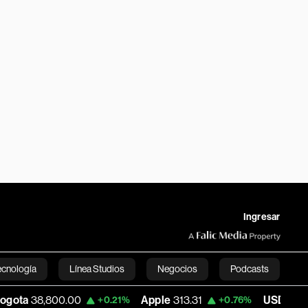
Ingresar
ecnología
Línea Studios
Negocios
Podcasts
800.00
Apple
313.31
USD COP
3,165.92
+0.21%
+0.76%
English