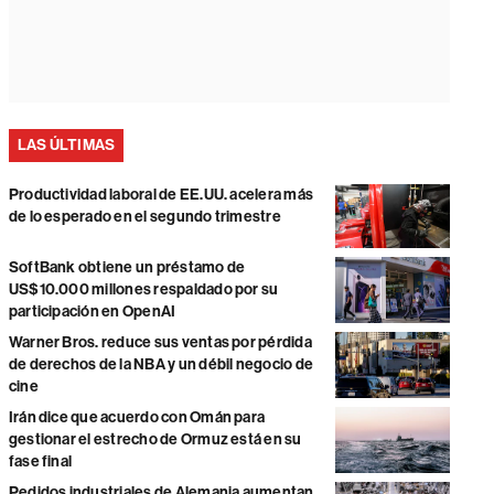
LAS ÚLTIMAS
Productividad laboral de EE.UU. acelera más
de lo esperado en el segundo trimestre
SoftBank obtiene un préstamo de
US$10.000 millones respaldado por su
participación en OpenAI
Warner Bros. reduce sus ventas por pérdida
de derechos de la NBA y un débil negocio de
cine
Irán dice que acuerdo con Omán para
gestionar el estrecho de Ormuz está en su
fase final
Pedidos industriales de Alemania aumentan