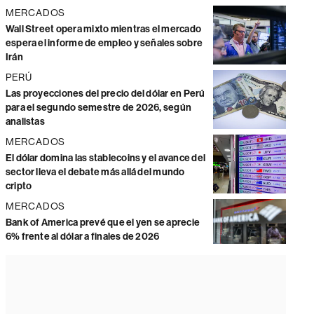
MERCADOS
Wall Street opera mixto mientras el mercado
espera el informe de empleo y señales sobre
Irán
PERÚ
Las proyecciones del precio del dólar en Perú
para el segundo semestre de 2026, según
analistas
MERCADOS
El dólar domina las stablecoins y el avance del
sector lleva el debate más allá del mundo
cripto
MERCADOS
Bank of America prevé que el yen se aprecie
6% frente al dólar a finales de 2026