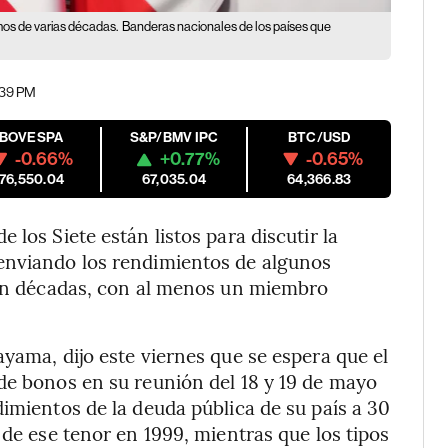
mos de varias décadas.
Banderas nacionales de los países que
:39 PM
IBOVESPA
S&P/BMV IPC
BTC/USD
-0.66%
+0.77%
-0.65%
176,550.04
67,035.04
64,366.83
los Siete están listos para discutir la
enviando los rendimientos de algunos
s en décadas, con al menos un miembro
yama, dijo este viernes que se espera que el
de bonos en su reunión del 18 y 19 de mayo
dimientos de la deuda pública de su país a 30
 de ese tenor en 1999, mientras que los tipos