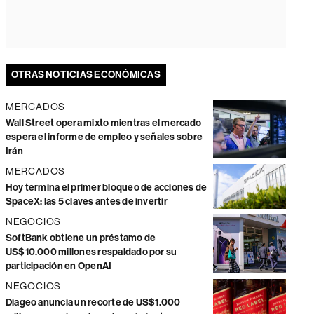
OTRAS NOTICIAS ECONÓMICAS
MERCADOS
Wall Street opera mixto mientras el mercado
espera el informe de empleo y señales sobre
Irán
MERCADOS
Hoy termina el primer bloqueo de acciones de
SpaceX: las 5 claves antes de invertir
NEGOCIOS
SoftBank obtiene un préstamo de
US$10.000 millones respaldado por su
participación en OpenAI
NEGOCIOS
Diageo anuncia un recorte de US$1.000