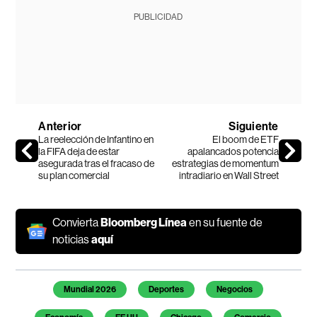
PUBLICIDAD
Anterior
Siguiente
La reelección de Infantino en
El boom de ETF
la FIFA deja de estar
apalancados potencia
asegurada tras el fracaso de
estrategias de momentum
su plan comercial
intradiario en Wall Street
Convierta
Bloomberg Línea
en su fuente de
noticias
aquí
Temas de este artículo
Mundial 2026
Deportes
Negocios