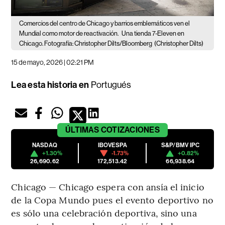
Comercios del centro de Chicago y barrios emblemáticos ven el
Mundial como motor de reactivación.
Una tienda 7-Eleven en
Chicago. Fotografía: Christopher Dilts/Bloomberg
(Christopher Dilts)
15 de mayo, 2026 | 02:21 PM
Lea esta historia en
Portugués
ÚLTIMAS
COTIZACIONES
NASDAQ
IBOVESPA
S&P/BMV IPC
+1.30%
-1.73%
+0.82%
26,690.62
172,513.42
66,938.64
Chicago — Chicago espera con ansía el inicio
de la Copa Mundo pues el evento deportivo no
es sólo una celebración deportiva, sino una