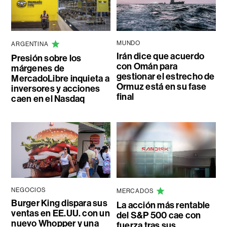
MUNDO
ARGENTINA
Irán dice que acuerdo
Presión sobre los
con Omán para
márgenes de
gestionar el estrecho de
MercadoLibre inquieta a
Ormuz está en su fase
inversores y acciones
final
caen en el Nasdaq
NEGOCIOS
MERCADOS
Burger King dispara sus
La acción más rentable
ventas en EE.UU. con un
del S&P 500 cae con
nuevo Whopper y una
fuerza tras sus