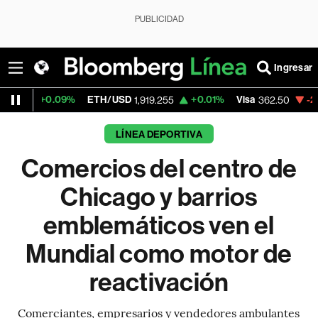
PUBLICIDAD
Ingresar
%
ETH/USD
+0.01%
Visa
-2.15%
Mercado
1,919.255
362.50
LÍNEA DEPORTIVA
Comercios del centro de
Chicago y barrios
emblemáticos ven el
Mundial como motor de
reactivación
Comerciantes, empresarios y vendedores ambulantes