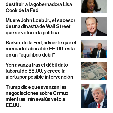
destituir a la gobernadora Lisa
Cook de la Fed
Muere John Loeb Jr., el sucesor
de una dinastía de Wall Street
que se volcó a la política
Barkin, de la Fed, advierte que el
mercado laboral de EE.UU. está
en un “equilibrio débil”
Yen avanza tras el débil dato
laboral de EE.UU. y crece la
alerta por posible intervención
Trump dice que avanzan las
negociaciones sobre Ormuz
mientras Irán evalúa veto a
EE.UU.