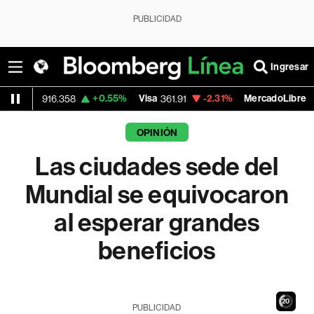
PUBLICIDAD
Ingresar
+0.55%
Visa
-2.31%
MercadoLibre
-0.
358
361.91
1,814.52
OPINIÓN
Las ciudades sede del
Mundial se equivocaron
al esperar grandes
beneficios
19
PUBLICIDAD