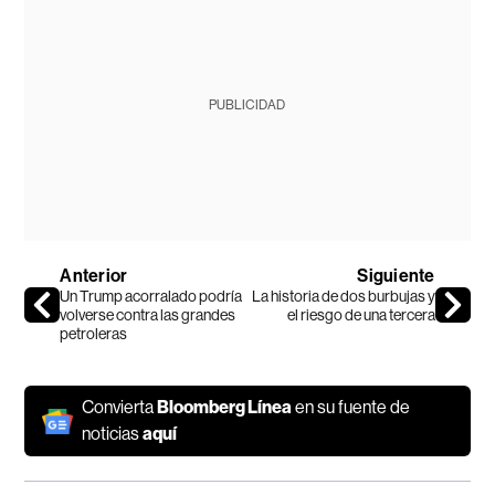
PUBLICIDAD
Anterior
Siguiente
Un Trump acorralado podría
La historia de dos burbujas y
volverse contra las grandes
el riesgo de una tercera
petroleras
Convierta
Bloomberg Línea
en su fuente de
noticias
aquí