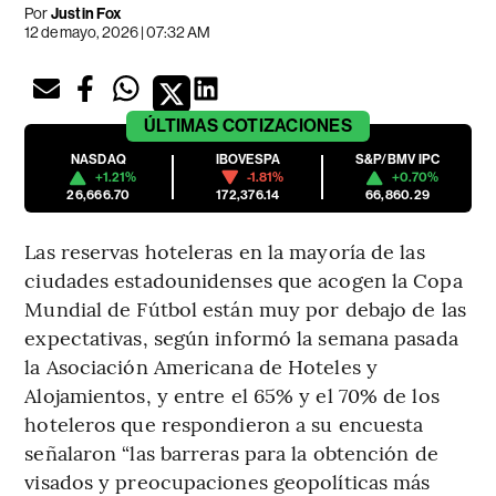
Por
Justin Fox
12 de mayo, 2026 | 07:32 AM
ÚLTIMAS
COTIZACIONES
NASDAQ
IBOVESPA
S&P/BMV IPC
+1.21%
-1.81%
+0.70%
26,666.70
172,376.14
66,860.29
Las reservas hoteleras en la mayoría de las
ciudades estadounidenses que acogen la Copa
Mundial de Fútbol están muy por debajo de las
expectativas, según informó la semana pasada
la Asociación Americana de Hoteles y
Alojamientos, y entre el 65% y el 70% de los
hoteleros que respondieron a su encuesta
señalaron “las barreras para la obtención de
visados y preocupaciones geopolíticas más