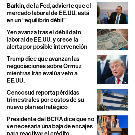
Barkin, de la Fed, advierte que el
mercado laboral de EE.UU. está
en un “equilibrio débil”
Yen avanza tras el débil dato
laboral de EE.UU. y crece la
alerta por posible intervención
Trump dice que avanzan las
negociaciones sobre Ormuz
mientras Irán evalúa veto a
EE.UU.
Cencosud reporta pérdidas
trimestrales por costos de su
nuevo plan estratégico
Presidente del BCRA dice que no
ve necesaria una baja de encajes
para reactivar el crédito