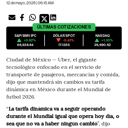
12 de mayo, 2026 | 06:15 AM
ÚLTIMAS
COTIZACIONES
S&P/BMV IPC
DÓLAR SPOT
NASDAQ
+0.82%
-0.43%
+1.30%
66,938.64
17.1355
26,690.62
Ciudad de México — Uber, el gigante
tecnológico enfocado en el servicio de
transporte de pasajeros, mercancías y comida,
dijo que mantendrá sin cambios su tarifa
dinámica en México durante el Mundial de
futbol 2026.
“
La tarifa dinámica va a seguir operando
durante el Mundial igual que opera hoy día, o
sea que no va a haber ningún cambio
”, dijo