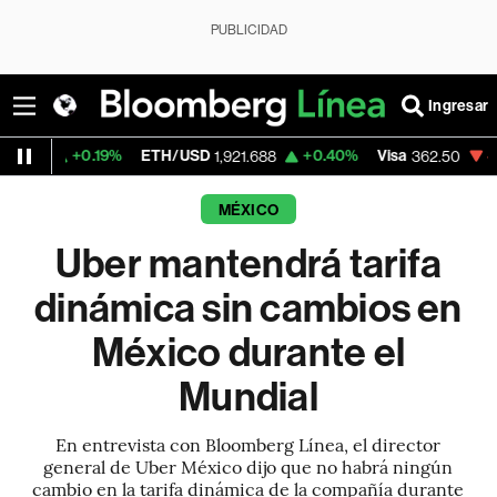
PUBLICIDAD
Ingresar
0.19%
ETH/USD
+0.40%
Visa
-2.15%
Merc
1,921.688
362.50
MÉXICO
Uber mantendrá tarifa
dinámica sin cambios en
México durante el
Mundial
En entrevista con Bloomberg Línea, el director
general de Uber México dijo que no habrá ningún
cambio en la tarifa dinámica de la compañía durante