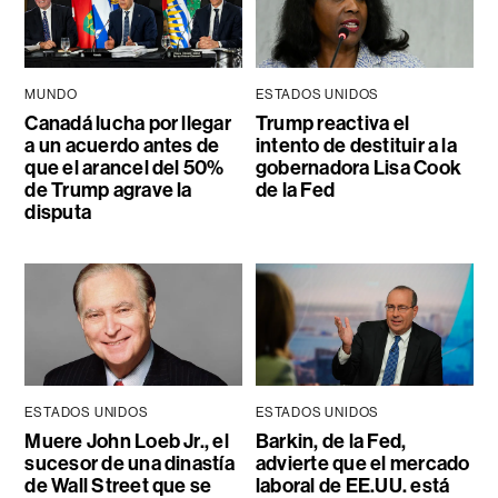
MUNDO
ESTADOS UNIDOS
Canadá lucha por llegar
Trump reactiva el
a un acuerdo antes de
intento de destituir a la
que el arancel del 50%
gobernadora Lisa Cook
de Trump agrave la
de la Fed
disputa
ESTADOS UNIDOS
ESTADOS UNIDOS
Muere John Loeb Jr., el
Barkin, de la Fed,
sucesor de una dinastía
advierte que el mercado
de Wall Street que se
laboral de EE.UU. está