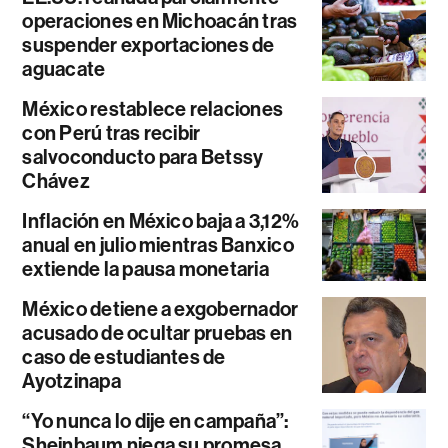
operaciones en Michoacán tras
suspender exportaciones de
aguacate
México restablece relaciones
con Perú tras recibir
salvoconducto para Betssy
Chávez
Inflación en México baja a 3,12%
anual en julio mientras Banxico
extiende la pausa monetaria
México detiene a exgobernador
acusado de ocultar pruebas en
caso de estudiantes de
Ayotzinapa
“Yo nunca lo dije en campaña”:
Sheinbaum niega su promesa