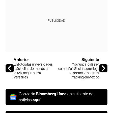
PUBLICIDAD
Anterior
Siguiente
En fotos: las universidades
“Yo nunca lo dije en
más bellas del mundo en
campaña”: Sheinbaum niega
2026, según el Prix
su promesa contra el
Versailles
fracking en México
Convierta
Bloomberg Línea
en su fuente de
noticias
aquí