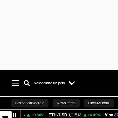
Seleccione un país
Las noticias del día
Newsletters
Línea Mundial
ETH/USD
1,915.13
Visa
370.47
+0.84%
+0.49%
+0.52
Bloomberg 