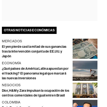
OTRAS NOTICIAS ECONÓMICAS
MERCADOS
El yen pierde casi la mitad de sus ganancias
tras la intervención conjunta de EE.UU. y
Japón
ECONOMÍA
¿Qué países de América Latina apuestan por
el fracking? El panorama legal que marcará
las nuevas inversiones
NEGOCIOS
Dior, H&M y Zara impulsan la ocupación de los
centros comerciales de Iguatemi en Brasil
COLOMBIA