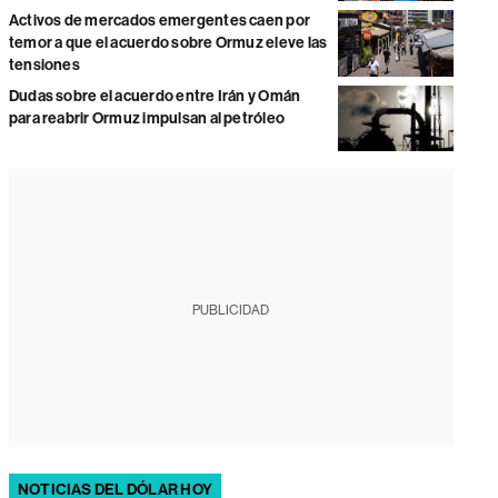
Activos de mercados emergentes caen por
temor a que el acuerdo sobre Ormuz eleve las
tensiones
Dudas sobre el acuerdo entre Irán y Omán
para reabrir Ormuz impulsan al petróleo
PUBLICIDAD
NOTICIAS DEL DÓLAR HOY