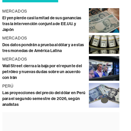
MERCADOS
El yen pierde casi la mitad de sus ganancias
tras la intervención conjunta de EE.UU. y
Japón
MERCADOS
Dos datos pondrán a prueba al dólar y a estas
tres monedas de América Latina
MERCADOS
Wall Street cierra a la baja por el repunte del
petróleo y nuevas dudas sobre un acuerdo
con Irán
PERÚ
Las proyecciones del precio del dólar en Perú
para el segundo semestre de 2026, según
analistas