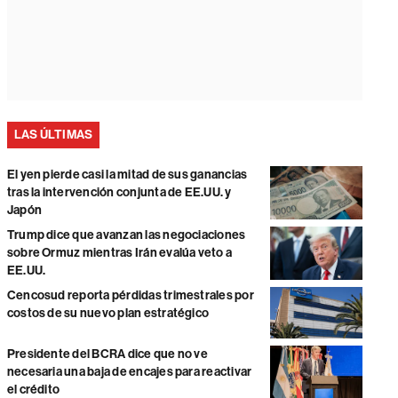
LAS ÚLTIMAS
El yen pierde casi la mitad de sus ganancias
tras la intervención conjunta de EE.UU. y
Japón
Trump dice que avanzan las negociaciones
sobre Ormuz mientras Irán evalúa veto a
EE.UU.
Cencosud reporta pérdidas trimestrales por
costos de su nuevo plan estratégico
Presidente del BCRA dice que no ve
necesaria una baja de encajes para reactivar
el crédito