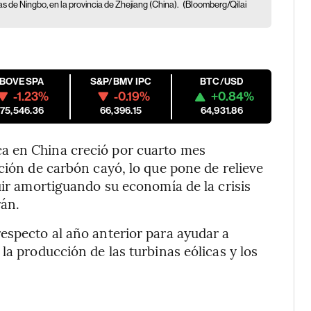
ras de Ningbo, en la provincia de Zhejiang (China).
(Bloomberg/Qilai
IBOVESPA
S&P/BMV IPC
BTC/USD
-1.23%
-0.19%
+0.84%
175,546.36
66,396.15
64,931.86
a en China creció por cuarto mes
ción de carbón cayó, lo que pone de relieve
uir amortiguando su economía de la crisis
rán.
especto al año anterior para ayudar a
la producción de las turbinas eólicas y los