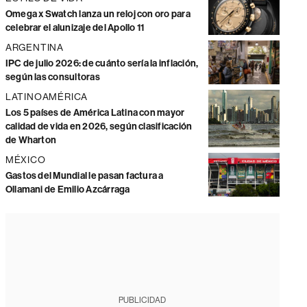
Omega x Swatch lanza un reloj con oro para
celebrar el alunizaje del Apollo 11
ARGENTINA
IPC de julio 2026: de cuánto sería la inflación,
según las consultoras
LATINOAMÉRICA
Los 5 países de América Latina con mayor
calidad de vida en 2026, según clasificación
de Wharton
MÉXICO
Gastos del Mundial le pasan factura a
Ollamani de Emilio Azcárraga
PUBLICIDAD