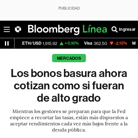
PUBLICIDAD
Ingresar
ETH/USD
+0.10%
Visa
-2.15%
MercadoLibre
1,915.92
362.50
MERCADOS
Los bonos basura ahora
cotizan como si fueran
de alto grado
Mientras los gestores se preparan para que la Fed
empiece a recortar las tasas, están más dispuestos a
aceptar rendimientos cada vez más bajos frente a la
deuda pública.