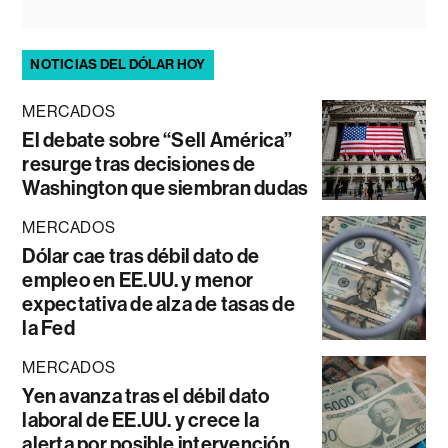
NOTICIAS DEL DÓLAR HOY
MERCADOS
El debate sobre “Sell América”
resurge tras decisiones de
Washington que siembran dudas
MERCADOS
Dólar cae tras débil dato de
empleo en EE.UU. y menor
expectativa de alza de tasas de
la Fed
MERCADOS
Yen avanza tras el débil dato
laboral de EE.UU. y crece la
alerta por posible intervención