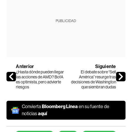
PUBLICIDAD
Anterior
Siguiente
¿Hasta dónde pueden llegar
El debate sobre “Sell
las acciones de AMD? BofA
América” resurge tras
es optimista, pero advierte
decisiones de Washington
riesgos
que siembran dudas
Convierta
Bloomberg Línea
en su fuente de
noticias
aquí