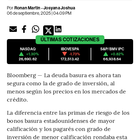
Por
Ronan Martin - Josyana Joshua
06 de septiembre, 2025 | 04:09 PM
ÚLTIMAS
COTIZACIONES
NASDAQ
IBOVESPA
S&P/BMV IPC
+1.30%
-1.73%
+0.82%
26,690.62
172,513.42
66,938.64
Bloomberg — La deuda basura es ahora tan
segura como la de grado de inversión, al
menos según los precios en los mercados de
crédito.
La diferencia entre las primas de riesgo de los
bonos basura estadounidenses de mayor
calificación y los pagarés con grado de
inversión de menor calificación rondaba esta