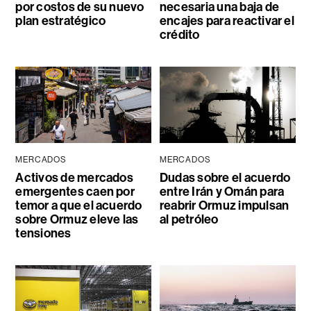
por costos de su nuevo
necesaria una baja de
plan estratégico
encajes para reactivar el
crédito
MERCADOS
MERCADOS
Activos de mercados
Dudas sobre el acuerdo
emergentes caen por
entre Irán y Omán para
temor a que el acuerdo
reabrir Ormuz impulsan
sobre Ormuz eleve las
al petróleo
tensiones