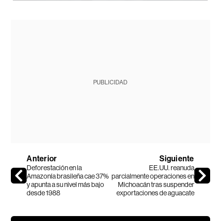
PUBLICIDAD
Anterior
Siguiente
Deforestación en la
EE.UU. reanuda
Amazonía brasileña cae 37%
parcialmente operaciones en
y apunta a su nivel más bajo
Michoacán tras suspender
desde 1988
exportaciones de aguacate