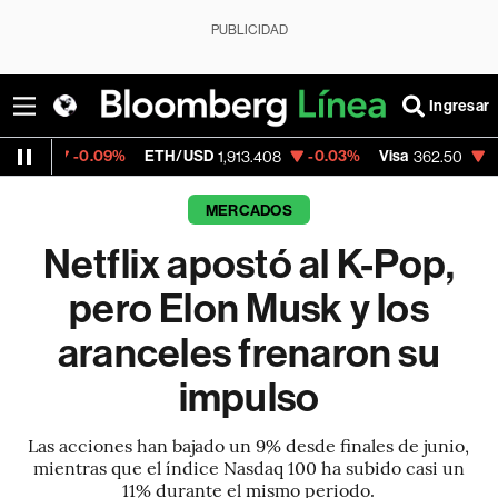
PUBLICIDAD
Ingresar
%
ETH/USD
-0.03%
Visa
-2.15%
Mercado
1,913.408
362.50
MERCADOS
Netflix apostó al K-Pop,
pero Elon Musk y los
aranceles frenaron su
impulso
Las acciones han bajado un 9% desde finales de junio,
mientras que el índice Nasdaq 100 ha subido casi un
11% durante el mismo periodo.