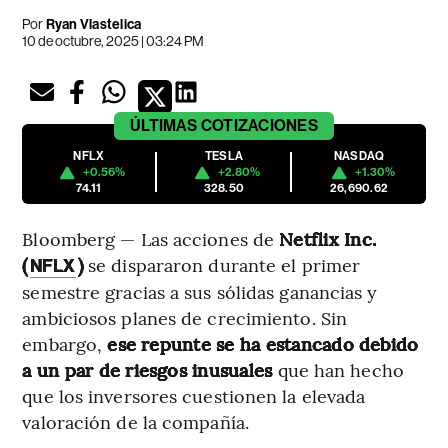
Por
Ryan Vlastelica
10 de octubre, 2025 | 03:24 PM
ÚLTIMAS
COTIZACIONES
NFLX
TESLA
NASDAQ
+0.56%
+2.80%
+1.30%
74.11
328.50
26,690.62
Bloomberg — Las acciones de
Netflix Inc.
(
)
se dispararon durante el primer
NFLX
semestre gracias a sus sólidas ganancias y
ambiciosos planes de crecimiento. Sin
embargo,
ese repunte se ha estancado debido
a un par de riesgos inusuales
que han hecho
que los inversores cuestionen la elevada
valoración de la compañía.