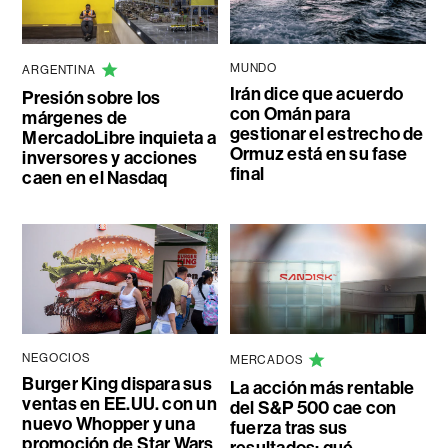
MUNDO
ARGENTINA
Irán dice que acuerdo
Presión sobre los
con Omán para
márgenes de
gestionar el estrecho de
MercadoLibre inquieta a
Ormuz está en su fase
inversores y acciones
final
caen en el Nasdaq
NEGOCIOS
MERCADOS
Burger King dispara sus
La acción más rentable
ventas en EE.UU. con un
del S&P 500 cae con
nuevo Whopper y una
fuerza tras sus
promoción de Star Wars
resultados: qué