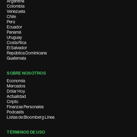
Argentina
Colombia
Venezuela
Chile
Perú
Ecuador
Panamá
Uruguay
Costa Rica
El Salvador
República Dominicana
Guatemala
SOBRE NOSOTROS
Economía
Mercados
Dólar Hoy
Actualidad
Cripto
Finanzas Personales
Podcasts
Listas de Bloomberg Línea
TÉRMINOS DE USO