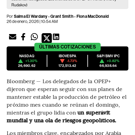
Rudakov)
Por
Salma El Wardany - Grant Smith - Fiona MacDonald
26 de enero, 2026 | 10:54 AM
ÚLTIMAS
COTIZACIONES
NASDAQ
IBOVESPA
S&P/BMV IPC
+1.30%
-1.73%
+0.82%
26,690.62
172,513.42
66,938.64
Bloomberg — Los delegados de la OPEP+
dijeron que esperan seguir con sus planes de
mantener estable la producción de petróleo el
próximo mes cuando se reúnan el domingo,
mientras el grupo lidia con
un superávit
mundial y una ola de riesgos geopolíticos.
Los miembros clave, encabezados por Arabia