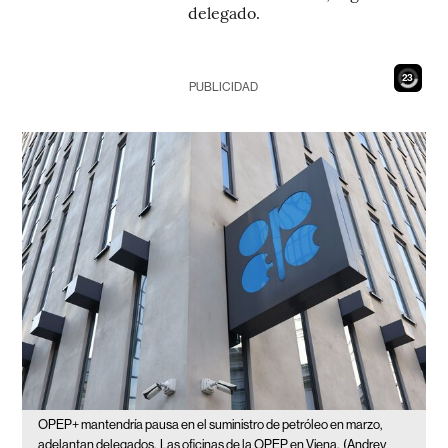
delegado.
22
PUBLICIDAD
OPEP+ mantendría pausa en el suministro de petróleo en marzo,
adelantan delegados.
Las oficinas de la OPEP en Viena.
(Andrey