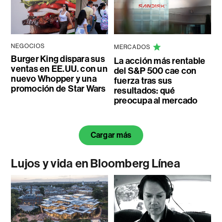
NEGOCIOS
MERCADOS
Burger King dispara sus
La acción más rentable
ventas en EE.UU. con un
del S&P 500 cae con
nuevo Whopper y una
fuerza tras sus
promoción de Star Wars
resultados: qué
preocupa al mercado
Cargar más
Lujos y vida en Bloomberg Línea