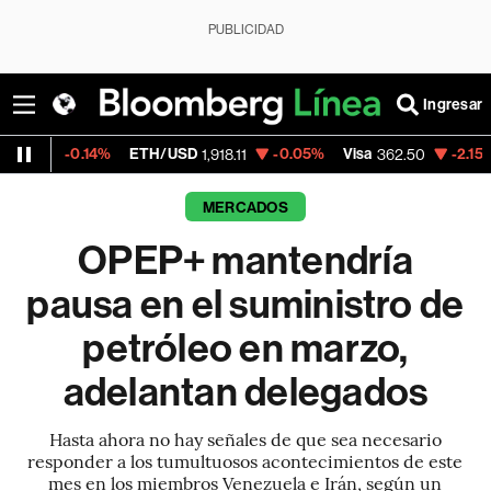
PUBLICIDAD
Ingresar
.14%
ETH/USD
-0.05%
Visa
-2.15%
Mercado
1,918.11
362.50
MERCADOS
OPEP+ mantendría
pausa en el suministro de
petróleo en marzo,
adelantan delegados
Hasta ahora no hay señales de que sea necesario
responder a los tumultuosos acontecimientos de este
mes en los miembros Venezuela e Irán, según un