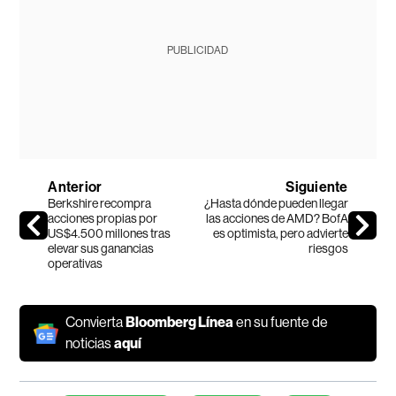
PUBLICIDAD
Anterior
Siguiente
Berkshire recompra
¿Hasta dónde pueden llegar
acciones propias por
las acciones de AMD? BofA
US$4.500 millones tras
es optimista, pero advierte
elevar sus ganancias
riesgos
operativas
Convierta
Bloomberg Línea
en su fuente de
noticias
aquí