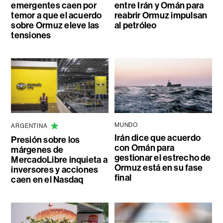
emergentes caen por
entre Irán y Omán para
temor a que el acuerdo
reabrir Ormuz impulsan
sobre Ormuz eleve las
al petróleo
tensiones
MUNDO
ARGENTINA
Irán dice que acuerdo
Presión sobre los
con Omán para
márgenes de
gestionar el estrecho de
MercadoLibre inquieta a
Ormuz está en su fase
inversores y acciones
final
caen en el Nasdaq