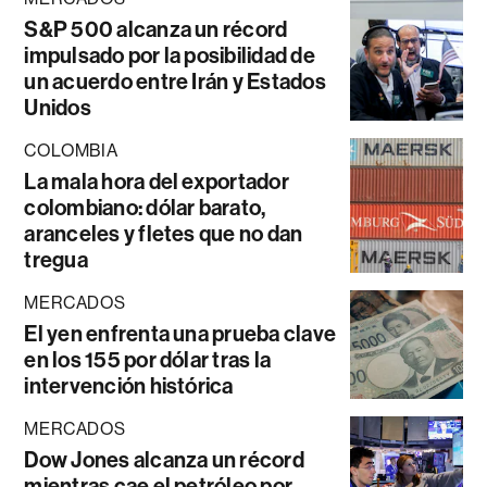
S&P 500 alcanza un récord
impulsado por la posibilidad de
un acuerdo entre Irán y Estados
Unidos
COLOMBIA
La mala hora del exportador
colombiano: dólar barato,
aranceles y fletes que no dan
tregua
MERCADOS
El yen enfrenta una prueba clave
en los 155 por dólar tras la
intervención histórica
MERCADOS
Dow Jones alcanza un récord
mientras cae el petróleo por