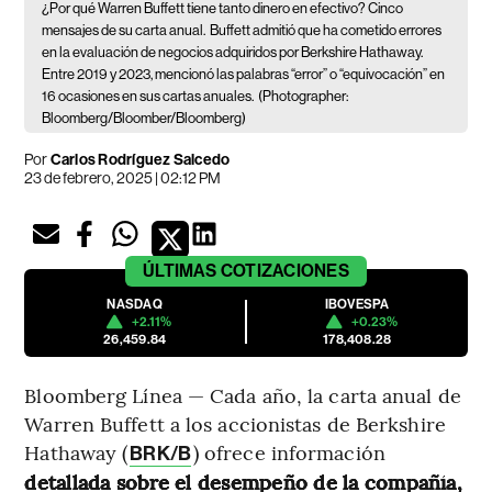
¿Por qué Warren Buffett tiene tanto dinero en efectivo? Cinco
mensajes de su carta anual.
Buffett admitió que ha cometido errores
en la evaluación de negocios adquiridos por Berkshire Hathaway.
Entre 2019 y 2023, mencionó las palabras “error” o “equivocación” en
16 ocasiones en sus cartas anuales.
(Photographer:
Bloomberg/Bloomber/Bloomberg)
Por
Carlos Rodríguez Salcedo
23 de febrero, 2025 | 02:12 PM
ÚLTIMAS
COTIZACIONES
NASDAQ
IBOVESPA
+2.11%
+0.23%
26,459.84
178,408.28
Bloomberg Línea — Cada año, la carta anual de
Warren Buffett a los accionistas de Berkshire
Hathaway (
) ofrece información
BRK/B
detallada sobre el desempeño de la compañía,