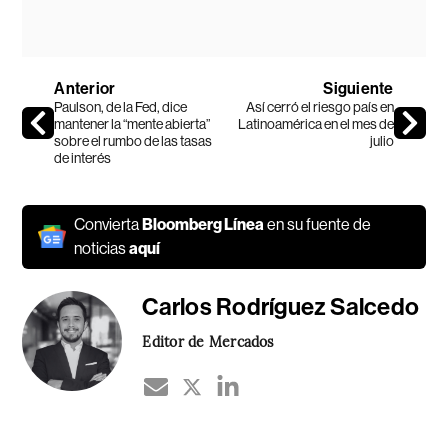
Anterior
Siguiente
Paulson, de la Fed, dice
Así cerró el riesgo país en
mantener la “mente abierta”
Latinoamérica en el mes de
sobre el rumbo de las tasas
julio
de interés
Convierta
Bloomberg Línea
en su fuente de
noticias
aquí
Carlos Rodríguez Salcedo
Editor de Mercados