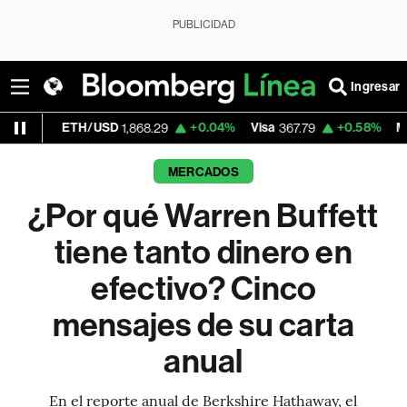
PUBLICIDAD
Ingresar
/USD
+0.04%
Visa
+0.58%
MercadoLibre
1,868.29
367.79
1,
MERCADOS
¿Por qué Warren Buffett
tiene tanto dinero en
efectivo? Cinco
mensajes de su carta
anual
En el reporte anual de Berkshire Hathaway, el