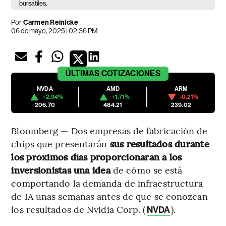
bursátiles.
Por
Carmen Reinicke
06 de mayo, 2025 | 02:36 PM
ÚLTIMAS
COTIZACIONES
NVDA
AMD
ARM
+2.94%
+1.71%
-0.21%
206.70
484.21
239.02
Bloomberg — Dos empresas de fabricación de
chips que presentarán
sus resultados durante
los próximos días proporcionarán a los
inversionistas una idea
de cómo se está
comportando la demanda de infraestructura
de IA unas semanas antes de que se conozcan
los resultados de Nvidia Corp. (
).
NVDA