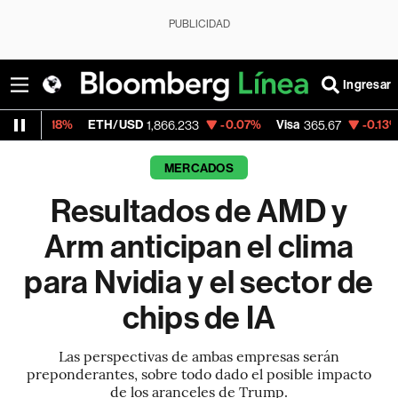
PUBLICIDAD
Ingresar
ETH/USD
-0.07%
Visa
-0.13%
MercadoLibr
1,866.233
365.67
MERCADOS
Resultados de AMD y
Arm anticipan el clima
para Nvidia y el sector de
chips de IA
Las perspectivas de ambas empresas serán
preponderantes, sobre todo dado el posible impacto
de los aranceles de Trump.