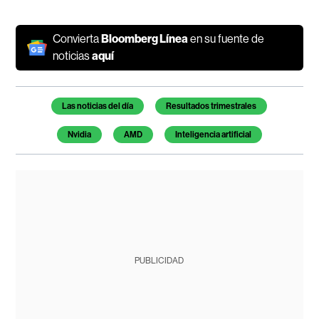
Convierta
Bloomberg Línea
en su fuente de
noticias
aquí
Temas de este artículo
Las noticias del día
Resultados trimestrales
Nvidia
AMD
Inteligencia artificial
PUBLICIDAD