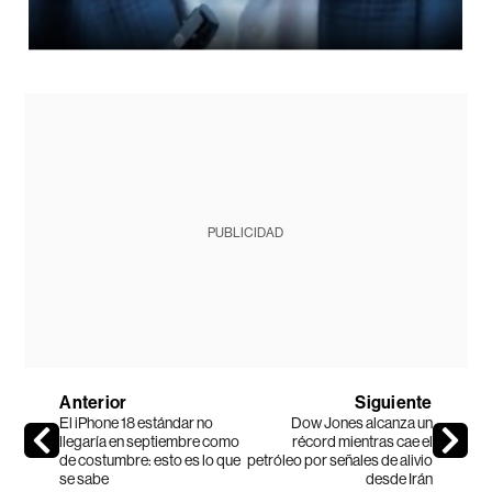
PUBLICIDAD
Anterior
Siguiente
El iPhone 18 estándar no
Dow Jones alcanza un
llegaría en septiembre como
récord mientras cae el
de costumbre: esto es lo que
petróleo por señales de alivio
se sabe
desde Irán