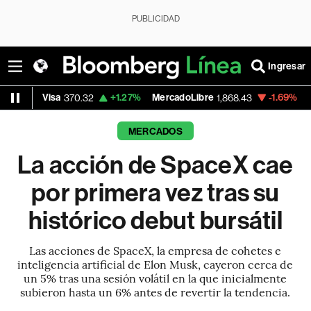
PUBLICIDAD
Ingresar
a
+1.27%
MercadoLibre
-1.69%
Banco de Bog
370.32
1,868.43
MERCADOS
La acción de SpaceX cae
por primera vez tras su
histórico debut bursátil
Las acciones de SpaceX, la empresa de cohetes e
inteligencia artificial de Elon Musk, cayeron cerca de
un 5% tras una sesión volátil en la que inicialmente
subieron hasta un 6% antes de revertir la tendencia.