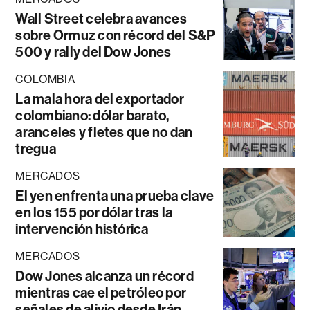
Wall Street celebra avances
sobre Ormuz con récord del S&P
500 y rally del Dow Jones
COLOMBIA
La mala hora del exportador
colombiano: dólar barato,
aranceles y fletes que no dan
tregua
MERCADOS
El yen enfrenta una prueba clave
en los 155 por dólar tras la
intervención histórica
MERCADOS
Dow Jones alcanza un récord
mientras cae el petróleo por
señales de alivio desde Irán