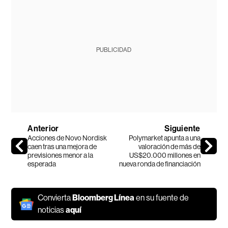
PUBLICIDAD
Anterior
Siguiente
Acciones de Novo Nordisk
Polymarket apunta a una
caen tras una mejora de
valoración de más de
previsiones menor a la
US$20.000 millones en
esperada
nueva ronda de financiación
Convierta
Bloomberg Línea
en su fuente de
noticias
aquí