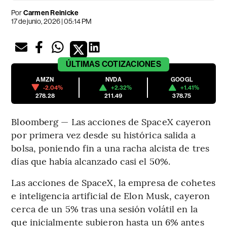
Por
Carmen Reinicke
17 de junio, 2026 | 05:14 PM
ÚLTIMAS
COTIZACIONES
AMZN
NVDA
GOOGL
-2.04%
+2.32%
+1.41%
278.28
211.49
378.75
Bloomberg — Las acciones de SpaceX cayeron
por primera vez desde su histórica salida a
bolsa, poniendo fin a una racha alcista de tres
días que había alcanzado casi el 50%.
Las acciones de SpaceX, la empresa de cohetes
e inteligencia artificial de Elon Musk, cayeron
cerca de un 5% tras una sesión volátil en la
que inicialmente subieron hasta un 6% antes