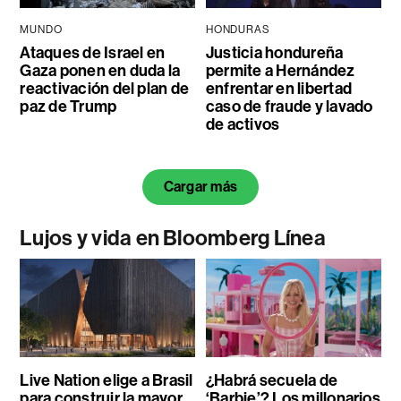
MUNDO
HONDURAS
Ataques de Israel en
Justicia hondureña
Gaza ponen en duda la
permite a Hernández
reactivación del plan de
enfrentar en libertad
paz de Trump
caso de fraude y lavado
de activos
Cargar más
Lujos y vida en Bloomberg Línea
Live Nation elige a Brasil
¿Habrá secuela de
para construir la mayor
‘Barbie’? Los millonarios