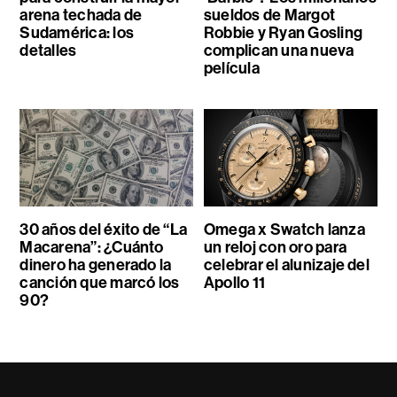
arena techada de
sueldos de Margot
Sudamérica: los
Robbie y Ryan Gosling
detalles
complican una nueva
película
30 años del éxito de “La
Omega x Swatch lanza
Macarena”: ¿Cuánto
un reloj con oro para
dinero ha generado la
celebrar el alunizaje del
canción que marcó los
Apollo 11
90?