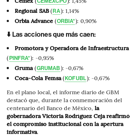
Cemex
(
): 1,45%
CEMEXCPO
Regional SAB
(
): 1,14%
RA
Orbia Advance
(
): 0,90%
ORBIA*
⬇️ Las acciones que más caen:
Promotora y Operadora de Infraestructura
(
): -0,95%
PINFRA*
Gruma
(
): -0,67%
GRUMAB
Coca-Cola Femsa
(
): -0,67%
KOFUBL
En el plano local, el informe diario de GBM
destacó que, durante la conmemoración del
centenario del Banco de México,
la
gobernadora Victoria Rodríguez Ceja reafirmó
el compromiso institucional con la apertura
informativa
.