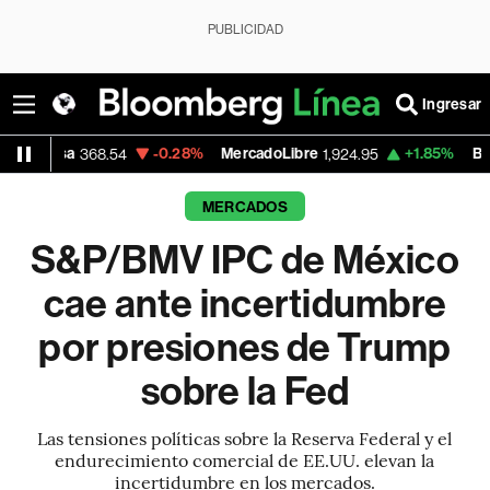
PUBLICIDAD
Ingresar
-0.28%
MercadoLibre
+1.85%
Banco de Bogot
68.54
1,924.95
MERCADOS
S&P/BMV IPC de México
cae ante incertidumbre
por presiones de Trump
sobre la Fed
Las tensiones políticas sobre la Reserva Federal y el
endurecimiento comercial de EE.UU. elevan la
incertidumbre en los mercados.