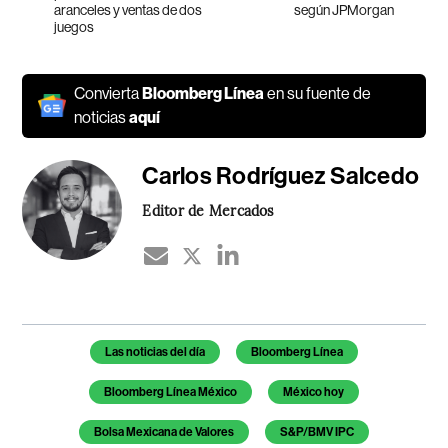
aranceles y ventas de dos
según JPMorgan
juegos
Convierta
Bloomberg Línea
en su fuente de
noticias
aquí
Carlos Rodríguez Salcedo
Editor de Mercados
Temas de este artículo
Las noticias del día
Bloomberg Línea
Bloomberg Línea México
México hoy
Bolsa Mexicana de Valores
S&P/BMV IPC