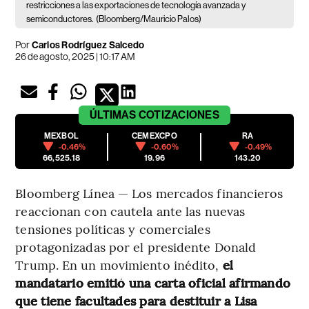
restricciones a las exportaciones de tecnología avanzada y
semiconductores.
(Bloomberg/Mauricio Palos)
Por
Carlos Rodríguez Salcedo
26 de agosto, 2025 | 10:17 AM
ÚLTIMAS
COTIZACIONES
MEXBOL
CEMEXCPO
RA
-0.46%
-0.60%
-0.49%
66,525.18
19.96
143.20
Bloomberg Línea — Los mercados financieros
reaccionan con cautela ante las nuevas
tensiones políticas y comerciales
protagonizadas por el presidente Donald
Trump. En un movimiento inédito,
el
mandatario emitió una carta oficial afirmando
que tiene facultades para destituir a Lisa