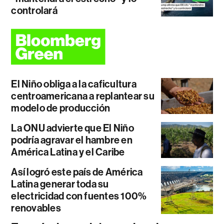
controlará
El Niño obliga a la caficultura
centroamericana a replantear su
modelo de producción
La ONU advierte que El Niño
podría agravar el hambre en
América Latina y el Caribe
Así logró este país de América
Latina generar toda su
electricidad con fuentes 100%
renovables