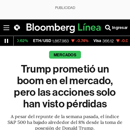
PUBLICIDAD
Ingresar
%
ETH/USD
-0.74%
Visa
-0.00%
MercadoL
1,867.983
366.12
MERCADOS
Trump prometió un
boom en el mercado,
pero las acciones solo
han visto pérdidas
A pesar del repunte de la semana pasada, el índice
S&P 500 ha bajado alrededor del 8% desde la toma de
posesión de Donald Trump.