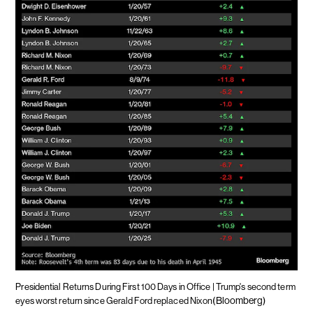
Presidential Returns During First 100 Days in Office | Trump's second term
(Bloomberg)
eyes worst return since Gerald Ford replaced Nixon