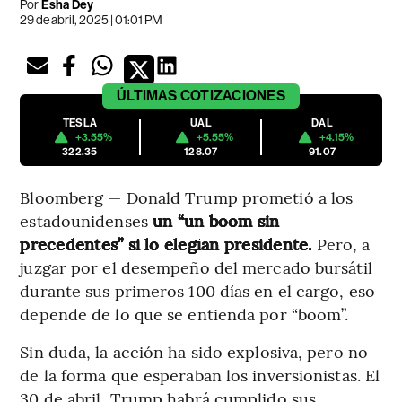
Por
Esha Dey
29 de abril, 2025 | 01:01 PM
ÚLTIMAS
COTIZACIONES
TESLA
UAL
DAL
+3.55%
+5.55%
+4.15%
322.35
128.07
91.07
Bloomberg — Donald Trump prometió a los
estadounidenses
un “un boom sin
precedentes” si lo elegían presidente.
Pero, a
juzgar por el desempeño del mercado bursátil
durante sus primeros 100 días en el cargo, eso
depende de lo que se entienda por “boom”.
Sin duda, la acción ha sido explosiva, pero no
de la forma que esperaban los inversionistas. El
30 de abril, Trump habrá cumplido sus