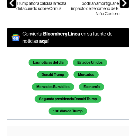
Trump ahora calcula la fecha
podrían amortiguar el
del acuerdo sobre Ormuz
impacto del fenómeno de El
Niño Costero
Convierta
Bloomberg Línea
en su fuente de
noticias
aquí
Temas de este artículo
Las noticias del día
Estados Unidos
Donald Trump
Mercados
Mercados Bursátiles
Economía
Segunda presidencia Donald Trump
100 días de Trump