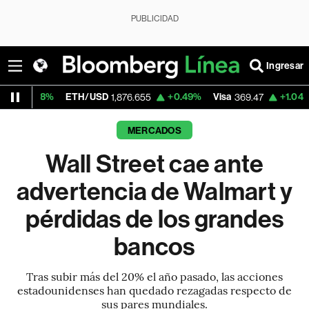
PUBLICIDAD
Ingresar
ETH/USD
+0.49%
Visa
+1.04%
MercadoLib
1,876.655
369.47
MERCADOS
Wall Street cae ante
advertencia de Walmart y
pérdidas de los grandes
bancos
Tras subir más del 20% el año pasado, las acciones
estadounidenses han quedado rezagadas respecto de
sus pares mundiales.