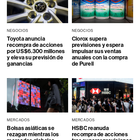
NEGOCIOS
NEGOCIOS
Toyota anuncia
Clorox supera
recompra de acciones
previsiones y espera
por US$6.300 millones
impulsar sus ventas
y eleva su previsión de
anuales con la compra
ganancias
de Purell
MERCADOS
MERCADOS
Bolsas asiáticas se
HSBC reanuda
rezagan mientras los
recompra de acciones