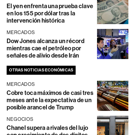
El yen enfrenta una prueba clave
en los 155 por dólar tras la
intervención histórica
MERCADOS
Dow Jones alcanza un récord
mientras cae el petróleo por
señales de alivio desde Irán
OTRAS NOTICIAS ECONÓMICAS
MERCADOS
Cobre toca máximos de casi tres
meses ante la expectativa de un
posible arancel de Trump
NEGOCIOS
Chanel supera a rivales del lujo
con crecimiento de dos dígitos,