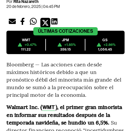
Por
Rita Nazareth
20 de febrero, 2025 | 04:45 PM
ÚLTIMAS
COTIZACIONES
WMT
JPM
GS
+0.47%
+1.85%
+2.86%
111.22
359.15
1,056.45
Bloomberg — Las acciones caen desde
máximos históricos debido a que un
pronóstico débil del minorista más grande del
mundo se sumó a la preocupación sobre el
principal motor de la economía.
Walmart Inc. (
), el primer gran minorista
WMT
en informar sus resultados después de la
temporada navideña, se hundió un 6,5%.
Su
director financiero reconoció “incertidumbres