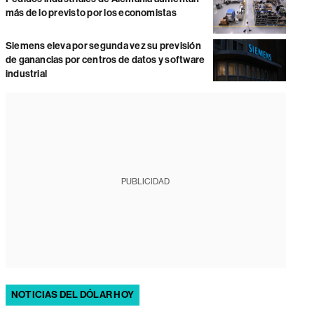
más de lo previsto por los economistas
Siemens eleva por segunda vez su previsión
de ganancias por centros de datos y software
industrial
PUBLICIDAD
NOTICIAS DEL DÓLAR HOY