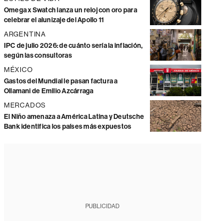
Omega x Swatch lanza un reloj con oro para
celebrar el alunizaje del Apollo 11
ARGENTINA
IPC de julio 2026: de cuánto sería la inflación,
según las consultoras
MÉXICO
Gastos del Mundial le pasan factura a
Ollamani de Emilio Azcárraga
MERCADOS
El Niño amenaza a América Latina y Deutsche
Bank identifica los países más expuestos
PUBLICIDAD