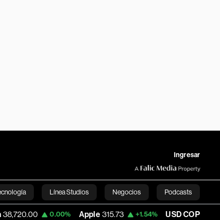
Ingresar
ecnología
Línea Studios
Negocios
Podcasts
0
Apple
315.73
USD COP
3,171.32
0.00%
+1.54%
-0.1
English