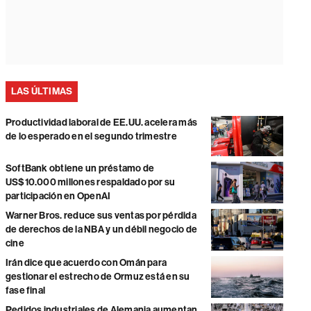
LAS ÚLTIMAS
Productividad laboral de EE.UU. acelera más
de lo esperado en el segundo trimestre
SoftBank obtiene un préstamo de
US$10.000 millones respaldado por su
participación en OpenAI
Warner Bros. reduce sus ventas por pérdida
de derechos de la NBA y un débil negocio de
cine
Irán dice que acuerdo con Omán para
gestionar el estrecho de Ormuz está en su
fase final
Pedidos industriales de Alemania aumentan