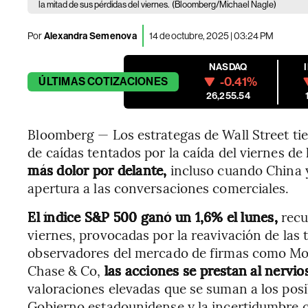
la mitad de sus pérdidas del viernes.
(Bloomberg/Michael Nagle)
Por
Alexandra Semenova
14 de octubre, 2025 | 03:24 PM
NASDAQ
-0.41%
ÚLTIMAS
COTIZACIONES
26,255.54
Bloomberg — Los estrategas de Wall Street ti
de caídas tentados por la caída del viernes d
más dolor por delante,
incluso cuando China 
apertura a las conversaciones comerciales.
El índice S&P 500 ganó un 1,6% el lunes,
recu
viernes, provocadas por la reavivación de las 
observadores del mercado de firmas como Mor
Chase & Co,
las acciones se prestan al nervio
valoraciones elevadas que se suman a los posi
Gobierno estadounidense y la incertidumbre co