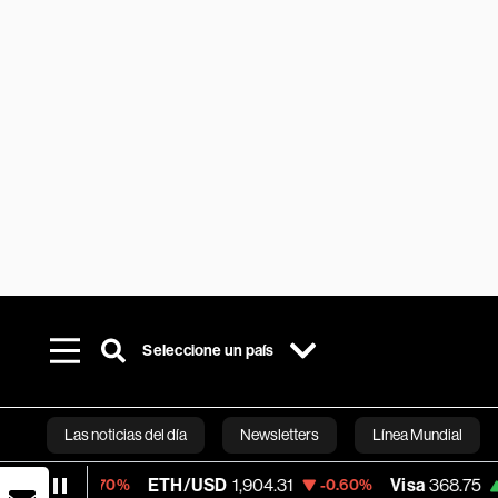
Seleccione un país
Las noticias del día
Newsletters
Línea Mundial
ETH/USD
1,904.31
Visa
368.75
-0.70%
-0.60%
+0.06%
Bloomberg 