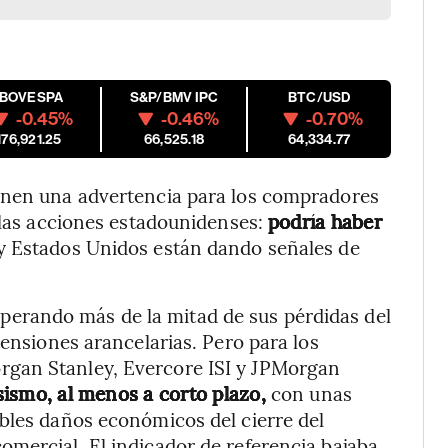
IBOVESPA
S&P/BMV IPC
BTC/USD
-0.45%
-0.46%
-0.70%
176,921.25
66,525.18
64,334.77
enen una advertencia para los compradores
e las acciones estadounidenses:
podría haber
y Estados Unidos están dando señales de
perando más de la mitad de sus pérdidas del
tensiones arancelarias. Pero para los
gan Stanley, Evercore ISI y JPMorgan
sismo, al menos a corto plazo,
con unas
bles daños económicos del cierre del
mercial. El indicador de referencia bajaba