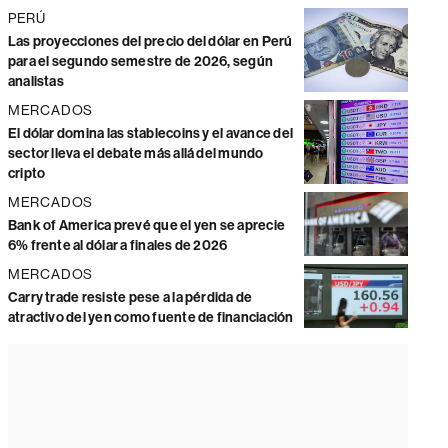
PERÚ
Las proyecciones del precio del dólar en Perú
para el segundo semestre de 2026, según
analistas
MERCADOS
El dólar domina las stablecoins y el avance del
sector lleva el debate más allá del mundo
cripto
MERCADOS
Bank of America prevé que el yen se aprecie
6% frente al dólar a finales de 2026
MERCADOS
Carry trade resiste pese a la pérdida de
atractivo del yen como fuente de financiación