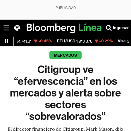
PUBLICIDAD
Ingresar
-0.45%
ETH/USD
-0.29%
Visa
-2
,741.31
1,913.378
362.50
MERCADOS
Citigroup ve
“efervescencia” en los
mercados y alerta sobre
sectores
“sobrevalorados”
El director financiero de Citigroup, Mark Mason, dijo