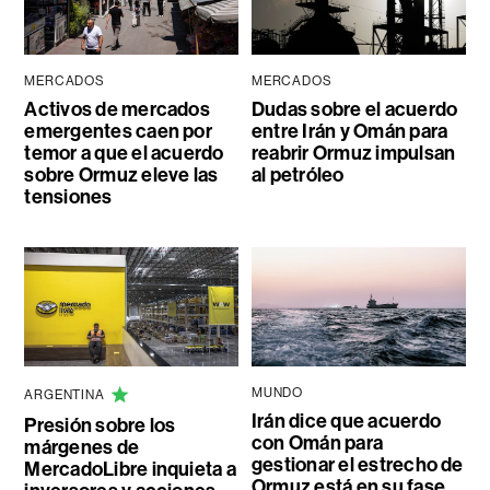
MERCADOS
MERCADOS
Activos de mercados
Dudas sobre el acuerdo
emergentes caen por
entre Irán y Omán para
temor a que el acuerdo
reabrir Ormuz impulsan
sobre Ormuz eleve las
al petróleo
tensiones
MUNDO
ARGENTINA
Irán dice que acuerdo
Presión sobre los
con Omán para
márgenes de
gestionar el estrecho de
MercadoLibre inquieta a
Ormuz está en su fase