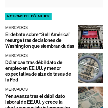
NOTICIAS DEL DÓLAR HOY
MERCADOS
El debate sobre “Sell América”
resurge tras decisiones de
Washington que siembran dudas
MERCADOS
Dólar cae tras débil dato de
empleo en EE.UU. y menor
expectativa de alza de tasas de
la Fed
MERCADOS
Yen avanza tras el débil dato
laboral de EE.UU. y crece la
alerta por posible intervención