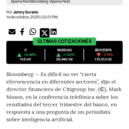
Aparna Nori/Bloomberg
(Aparna Nori)
Por
Jenny Surane
14 de octubre, 2025 | 02:01 PM
ÚLTIMAS
COTIZACIONES
C
NASDAQ
IBOVESPA
+0.88%
+1.30%
-1.73%
135.00
26,690.62
172,513.42
Bloomberg — Es difícil no ver “cierta
efervescencia en diferentes sectores”, dijo el
director financiero de Citigroup Inc. (
), Mark
C
Mason, en la conferencia telefónica sobre los
resultados del tercer trimestre del banco, en
respuesta a una pregunta de un periodista
sobre inteligencia artificial.