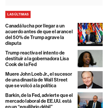
LAS ÚLTIMAS
Canadá lucha por llegar a un
acuerdo antes de que el arancel
del 50% de Trump agrave la
disputa
Trump reactiva el intento de
destituir a la gobernadora Lisa
Cook de la Fed
Muere John Loeb Jr., el sucesor
de una dinastía de Wall Street
que se volcó a la política
Barkin, de la Fed, advierte que el
mercado laboral de EE.UU. está
en un “equilibrio débil”