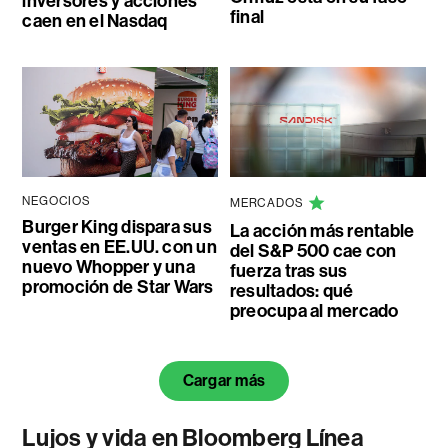
inversores y acciones
final
caen en el Nasdaq
NEGOCIOS
MERCADOS
Burger King dispara sus
La acción más rentable
ventas en EE.UU. con un
del S&P 500 cae con
nuevo Whopper y una
fuerza tras sus
promoción de Star Wars
resultados: qué
preocupa al mercado
Cargar más
Lujos y vida en Bloomberg Línea