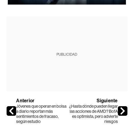
PUBLICIDAD
Anterior
Siguiente
Jóvenes que operan en bolsa
¿Hasta dónde pueden llegar
a diario reportan más
las acciones de AMD? BofA
sentimientos de fracaso,
es optimista, pero advierte
según estudio
riesgos