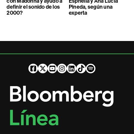
con Madonna y ayudó a
Espriella y Ana Lucía
definir el sonido de los
Pineda, según una
2000?
experta