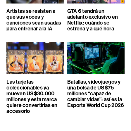
Artistas se resisten a
GTA 6 tendrá un
que sus voces y
adelanto exclusivo en
canciones sean usadas
Netflix: cuándo se
para entrenar a la IA
estrena y a qué hora
Las tarjetas
Batallas, videojuegos y
coleccionables ya
una bolsa de US$75
mueven US$30.000
millones “capaz de
millones y esta marca
cambiar vidas”: así es la
quiere convertirlas en
Esports World Cup 2026
accesorio