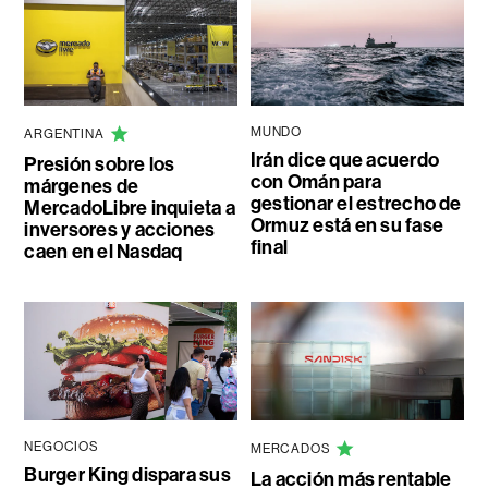
MUNDO
ARGENTINA
Irán dice que acuerdo
Presión sobre los
con Omán para
márgenes de
gestionar el estrecho de
MercadoLibre inquieta a
Ormuz está en su fase
inversores y acciones
final
caen en el Nasdaq
NEGOCIOS
MERCADOS
Burger King dispara sus
La acción más rentable