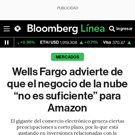
PUBLICIDAD
Ingresar
.95%
ETH/USD
+0.71%
Visa
+0.52%
Mer
1,919.308
370.47
MERCADOS
Wells Fargo advierte de
que el negocio de la nube
“no es suficiente” para
Amazon
El gigante del comercio electrónico genera ciertas
preocupaciones a corto plazo, por lo que está
gastando en inversiones relacionadas con la