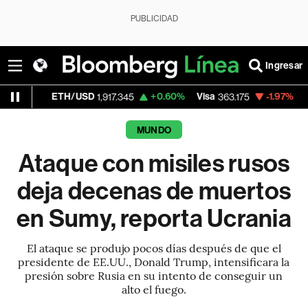
PUBLICIDAD
Ingresar
TH/USD
+0.60%
Visa
-1.97%
MercadoLibre
1,917.345
363.175
MUNDO
Ataque con misiles rusos
deja decenas de muertos
en Sumy, reporta Ucrania
El ataque se produjo pocos días después de que el
presidente de EE.UU., Donald Trump, intensificara la
presión sobre Rusia en su intento de conseguir un
alto el fuego.