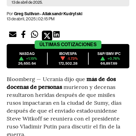
13 de abril de 2025.
Por
Greg Sullivan - Aliaksandr Kudrytski
13 de abril, 2025 | 02:15 PM
ÚLTIMAS
COTIZACIONES
NASDAQ
IBOVESPA
S&P/BMV IPC
+1.15%
-1.73%
+0.76%
26,650.64
172,502.28
66,897.69
Bloomberg — Ucrania dijo que
más de dos
docenas de personas
murieron y decenas
resultaron heridas después de que misiles
rusos impactaran en la ciudad de Sumy, días
después de que el enviado estadounidense
Steve Witkoff se reuniera con el presidente
ruso Vladimir Putin para discutir el fin de la
guerra.