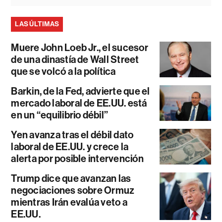
LAS ÚLTIMAS
Muere John Loeb Jr., el sucesor
de una dinastía de Wall Street
que se volcó a la política
Barkin, de la Fed, advierte que el
mercado laboral de EE.UU. está
en un “equilibrio débil”
Yen avanza tras el débil dato
laboral de EE.UU. y crece la
alerta por posible intervención
Trump dice que avanzan las
negociaciones sobre Ormuz
mientras Irán evalúa veto a
EE.UU.