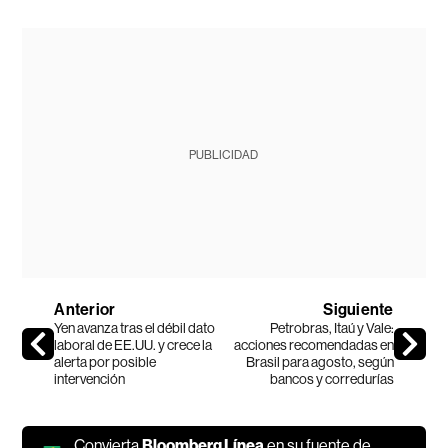
PUBLICIDAD
Anterior
Siguiente
Yen avanza tras el débil dato
Petrobras, Itaú y Vale:
laboral de EE.UU. y crece la
acciones recomendadas en
alerta por posible
Brasil para agosto, según
intervención
bancos y corredurías
Convierta
Bloomberg Línea
en su fuente de