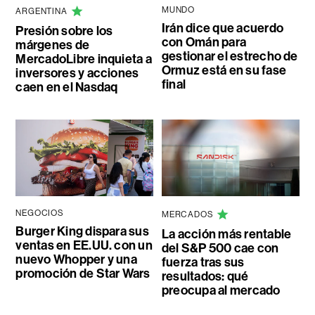
MUNDO
ARGENTINA
Irán dice que acuerdo
Presión sobre los
con Omán para
márgenes de
gestionar el estrecho de
MercadoLibre inquieta a
Ormuz está en su fase
inversores y acciones
final
caen en el Nasdaq
NEGOCIOS
MERCADOS
Burger King dispara sus
La acción más rentable
ventas en EE.UU. con un
del S&P 500 cae con
nuevo Whopper y una
fuerza tras sus
promoción de Star Wars
resultados: qué
preocupa al mercado