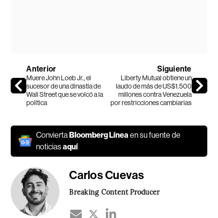
Anterior
Siguiente
Muere John Loeb Jr., el
Liberty Mutual obtiene un
sucesor de una dinastía de
laudo de más de US$1.500
Wall Street que se volcó a la
millones contra Venezuela
política
por restricciones cambiarias
Convierta
Bloomberg Línea
en su fuente de
noticias
aquí
Carlos Cuevas
Breaking Content Producer