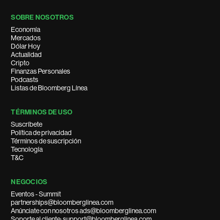
SOBRE NOSOTROS
Economía
Mercados
Dólar Hoy
Actualidad
Cripto
Finanzas Personales
Podcasts
Listas de Bloomberg Línea
TÉRMINOS DE USO
Suscríbete
Política de privacidad
Términos de suscripción
Tecnología
T&C
NEGOCIOS
Eventos - Summit
partnerships@bloomberglinea.com
Anúnciate con nosotros ads@bloomberglinea.com
Soporte al cliente: support@bloomberglinea.com