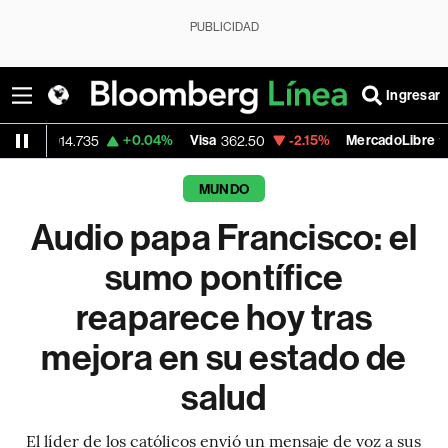
PUBLICIDAD
Ingresar
+0.04%
Visa
-2.15%
MercadoLibre
-
.735
362.50
1,821.795
MUNDO
Audio papa Francisco: el
sumo pontífice
reaparece hoy tras
mejora en su estado de
salud
El líder de los católicos envió un mensaje de voz a sus