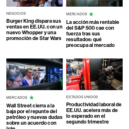
NEGOCIOS
MERCADOS
Burger King dispara sus
La acción más rentable
ventas en EE.UU. con un
del S&P 500 cae con
nuevo Whopper y una
fuerza tras sus
promoción de Star Wars
resultados: qué
preocupa al mercado
ESTADOS UNIDOS
MERCADOS
Productividad laboral de
Wall Street cierra a la
EE.UU. acelera más de
baja por el repunte del
lo esperado en el
petróleo y nuevas dudas
segundo trimestre
sobre un acuerdo con
Irán