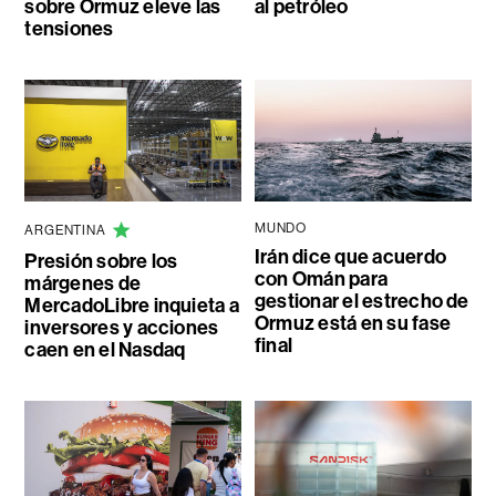
sobre Ormuz eleve las
al petróleo
tensiones
MUNDO
ARGENTINA
Irán dice que acuerdo
Presión sobre los
con Omán para
márgenes de
gestionar el estrecho de
MercadoLibre inquieta a
Ormuz está en su fase
inversores y acciones
final
caen en el Nasdaq