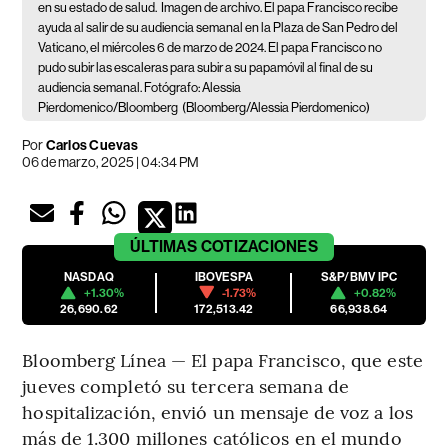
en su estado de salud.
Imagen de archivo. El papa Francisco recibe
ayuda al salir de su audiencia semanal en la Plaza de San Pedro del
Vaticano, el miércoles 6 de marzo de 2024. El papa Francisco no
pudo subir las escaleras para subir a su papamóvil al final de su
audiencia semanal. Fotógrafo: Alessia
Pierdomenico/Bloomberg
(Bloomberg/Alessia Pierdomenico)
Por
Carlos Cuevas
06 de marzo, 2025 | 04:34 PM
ÚLTIMAS
COTIZACIONES
NASDAQ
IBOVESPA
S&P/BMV IPC
+1.30%
-1.73%
+0.82%
26,690.62
172,513.42
66,938.64
Bloomberg Línea — El papa Francisco, que este
jueves completó su tercera semana de
hospitalización, envió un mensaje de voz a los
más de 1.300 millones católicos en el mundo