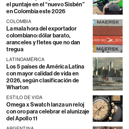
el puntaje en el “nuevo Sisbén”
en Colombia este 2026
COLOMBIA
La mala hora del exportador
colombiano: dólar barato,
aranceles y fletes que no dan
tregua
LATINOAMÉRICA
Los 5 países de América Latina
con mayor calidad de vida en
2026, según clasificación de
Wharton
ESTILO DE VIDA
Omega x Swatch lanza un reloj
con oro para celebrar el alunizaje
del Apollo 11
ARGENTINA