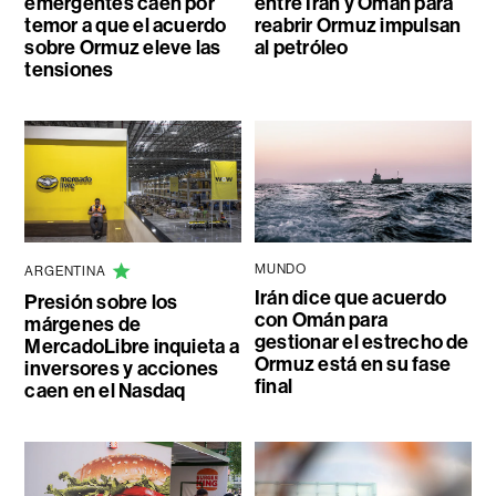
emergentes caen por
entre Irán y Omán para
temor a que el acuerdo
reabrir Ormuz impulsan
sobre Ormuz eleve las
al petróleo
tensiones
MUNDO
ARGENTINA
Irán dice que acuerdo
Presión sobre los
con Omán para
márgenes de
gestionar el estrecho de
MercadoLibre inquieta a
Ormuz está en su fase
inversores y acciones
final
caen en el Nasdaq