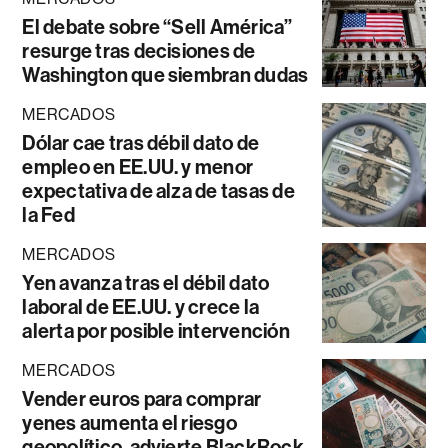
El debate sobre “Sell América”
resurge tras decisiones de
Washington que siembran dudas
MERCADOS
Dólar cae tras débil dato de
empleo en EE.UU. y menor
expectativa de alza de tasas de
la Fed
MERCADOS
Yen avanza tras el débil dato
laboral de EE.UU. y crece la
alerta por posible intervención
MERCADOS
Vender euros para comprar
yenes aumenta el riesgo
geopolítico, advierte BlackRock