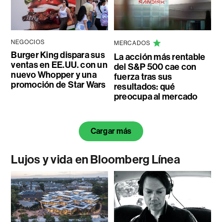
NEGOCIOS
MERCADOS
Burger King dispara sus
La acción más rentable
ventas en EE.UU. con un
del S&P 500 cae con
nuevo Whopper y una
fuerza tras sus
promoción de Star Wars
resultados: qué
preocupa al mercado
Cargar más
Lujos y vida en Bloomberg Línea