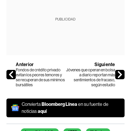
PUBLICIDAD
Anterior
Siguiente
Fondos de crédito privado
Jóvenes que operan en bolsa
evitan los peores temores y
a diario reportan más
se recuperan de sus mínimos
sentimientos de fracaso,
bursátiles
según estudio
Convierta
Bloomberg Línea
en su fuente de
noticias
aquí
Temas de este artículo