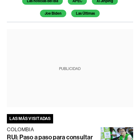
Las noticias del día
APEC
Xi Jinping
Joe Biden
Las Últimas
PUBLICIDAD
LAS MÁS VISITADAS
COLOMBIA
RUI: Paso a paso para consultar