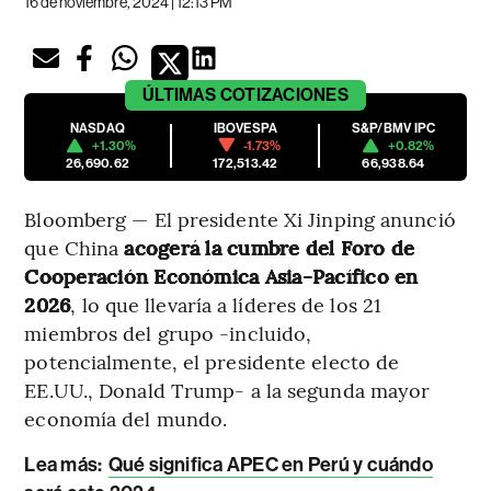
16 de noviembre, 2024 | 12:13 PM
ÚLTIMAS
COTIZACIONES
NASDAQ
IBOVESPA
S&P/BMV IPC
+1.30%
-1.73%
+0.82%
26,690.62
172,513.42
66,938.64
Bloomberg — El presidente Xi Jinping anunció
que China
acogerá la cumbre del Foro de
Cooperación Económica Asia-Pacífico en
2026
, lo que llevaría a líderes de los 21
miembros del grupo -incluido,
potencialmente, el presidente electo de
EE.UU., Donald Trump- a la segunda mayor
economía del mundo.
Lea más:
Qué significa APEC en Perú y cuándo