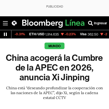
PUBLICIDAD
Ingresar
.31%
ETH/USD
-0.23%
Visa
-2.15%
Merca
1,914.635
362.50
MUNDO
China acogerá la Cumbre
de la APEC en 2026,
anuncia Xi Jinping
China está “deseando profundizar la cooperación con
las naciones de la APEC”, dijo Xi, según la cadena
estatal CCTV