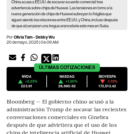
China acusa a EE.UU. de socavar acuerdo comercial tras
advertencia sobre chips de Huawei.
Las tensiones en torno a la
nueva generación de chips de Huawei subrayan lo frágiles que
siguen siendo las relaciones entre EE.UU. y China, incluso después
de que alcanzaran una tregua arancelaria este mes en Suiza.
Por
Olivia Tam - Debby Wu
20 de mayo, 2025 | 04:06 AM
ÚLTIMAS
COTIZACIONES
NVDA
NASDAQ
IBOVESPA
+2.25%
+1.30%
-1.73%
223.91
26,690.62
172,513.42
Bloomberg — El gobierno chino acusó a la
administración Trump de socavar las recientes
conversaciones comerciales en Ginebra
después de que advirtiera que el uso de los
chips de inteligencia artificial de Huawei