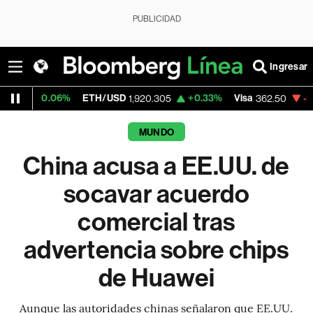
PUBLICIDAD
Ingresar
ETH/USD
+0.33%
Visa
-2.15%
MercadoL
1,920.305
362.50
MUNDO
China acusa a EE.UU. de
socavar acuerdo
comercial tras
advertencia sobre chips
de Huawei
Aunque las autoridades chinas señalaron que EE.UU.