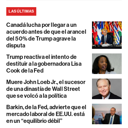
LAS ÚLTIMAS
Canadá lucha por llegar a un
acuerdo antes de que el arancel
del 50% de Trump agrave la
disputa
Trump reactiva el intento de
destituir a la gobernadora Lisa
Cook de la Fed
Muere John Loeb Jr., el sucesor
de una dinastía de Wall Street
que se volcó a la política
Barkin, de la Fed, advierte que el
mercado laboral de EE.UU. está
en un “equilibrio débil”