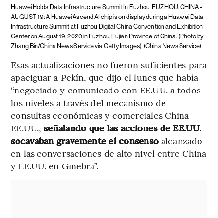
Huawei Holds Data Infrastructure Summit In Fuzhou
FUZHOU, CHINA -
AUGUST 19: A Huawei Ascend AI chip is on display during a Huawei Data
Infrastructure Summit at Fuzhou Digital China Convention and Exhibition
Center on August 19, 2020 in Fuzhou, Fujian Province of China. (Photo by
Zhang Bin/China News Service via Getty Images)
(China News Service)
Esas actualizaciones no fueron suficientes para
apaciguar a Pekín, que dijo el lunes que había
“negociado y comunicado con EE.UU. a todos
los niveles a través del mecanismo de
consultas económicas y comerciales China-
EE.UU.,
señalando que las acciones de EE.UU.
socavaban gravemente el consenso
alcanzado
en las conversaciones de alto nivel entre China
y EE.UU. en Ginebra”.