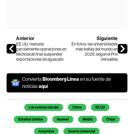
Anterior
Siguiente
EE.UU. reanuda
En fotos: las universidades
parcialmente operaciones en
más bellas del mundo en
Michoacán tras suspender
2026, según el Prix
exportaciones de aguacate
Versailles
Convierta
Bloomberg Línea
en su fuente de
noticias
aquí
Temas de este artículo
Las noticias del día
China
EE UU
Estados Unidos
Huawei
Nvidia
Chips
Acuerdos
Guerra comercial