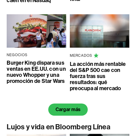
caen en el Nasdaq
NEGOCIOS
MERCADOS
Burger King dispara sus
La acción más rentable
ventas en EE.UU. con un
del S&P 500 cae con
nuevo Whopper y una
fuerza tras sus
promoción de Star Wars
resultados: qué
preocupa al mercado
Cargar más
Lujos y vida en Bloomberg Línea