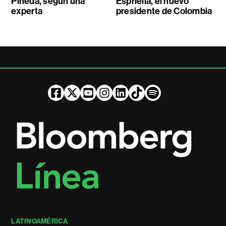
Pineda, según una
Espriella, el nuevo
experta
presidente de Colombia
LATINOAMÉRICA