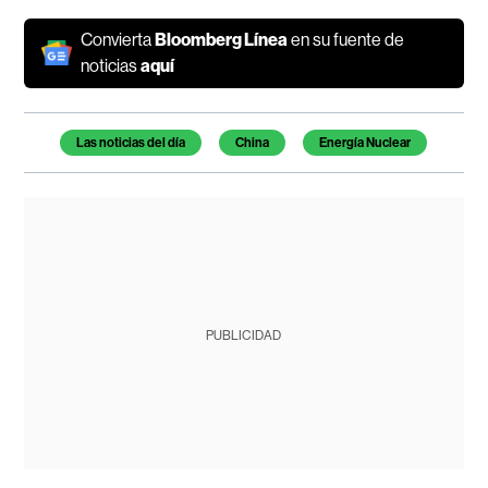
Convierta
Bloomberg Línea
en su fuente de
noticias
aquí
Temas de este artículo
Las noticias del día
China
Energía Nuclear
PUBLICIDAD