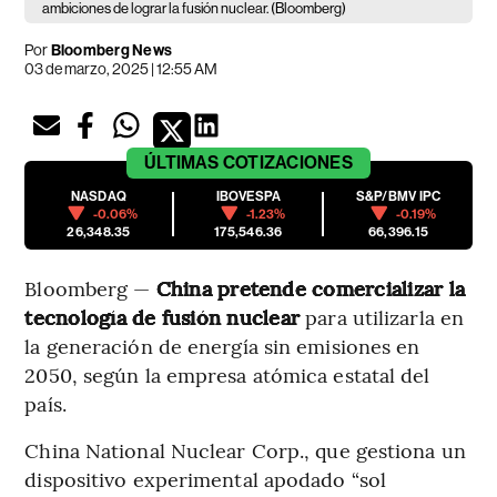
ambiciones de lograr la fusión nuclear. (Bloomberg)
Por
Bloomberg News
03 de marzo, 2025 | 12:55 AM
ÚLTIMAS
COTIZACIONES
NASDAQ
IBOVESPA
S&P/BMV IPC
-0.06%
-1.23%
-0.19%
26,348.35
175,546.36
66,396.15
Bloomberg —
China pretende comercializar la
tecnología de fusión nuclear
para utilizarla en
la generación de energía sin emisiones en
2050, según la empresa atómica estatal del
país.
China National Nuclear Corp., que gestiona un
dispositivo experimental apodado “sol