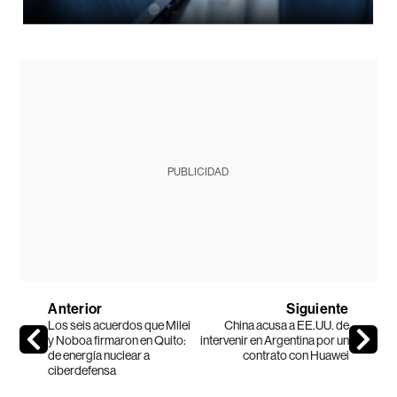
PUBLICIDAD
Anterior
Siguiente
Los seis acuerdos que Milei
China acusa a EE.UU. de
y Noboa firmaron en Quito:
intervenir en Argentina por un
de energía nuclear a
contrato con Huawei
ciberdefensa