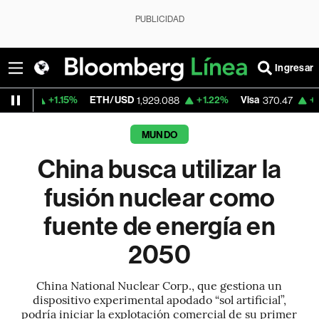
PUBLICIDAD
Ingresar
1.15%
ETH/USD
+1.22%
Visa
+0.52%
Mer
1,929.088
370.47
MUNDO
China busca utilizar la
fusión nuclear como
fuente de energía en
2050
China National Nuclear Corp., que gestiona un
dispositivo experimental apodado “sol artificial”,
podría iniciar la explotación comercial de su primer