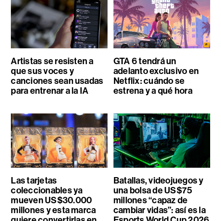
Artistas se resisten a
GTA 6 tendrá un
que sus voces y
adelanto exclusivo en
canciones sean usadas
Netflix: cuándo se
para entrenar a la IA
estrena y a qué hora
Las tarjetas
Batallas, videojuegos y
coleccionables ya
una bolsa de US$75
mueven US$30.000
millones “capaz de
millones y esta marca
cambiar vidas”: así es la
quiere convertirlas en
Esports World Cup 2026