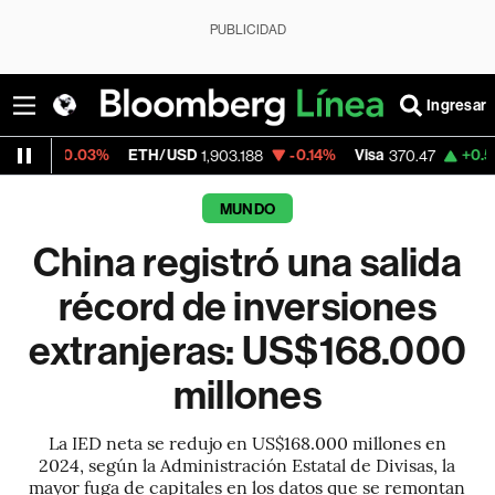
PUBLICIDAD
Ingresar
%
ETH/USD
-0.14%
Visa
+0.52%
MercadoL
1,903.188
370.47
MUNDO
China registró una salida
récord de inversiones
extranjeras: US$168.000
millones
La IED neta se redujo en US$168.000 millones en
2024, según la Administración Estatal de Divisas, la
mayor fuga de capitales en los datos que se remontan