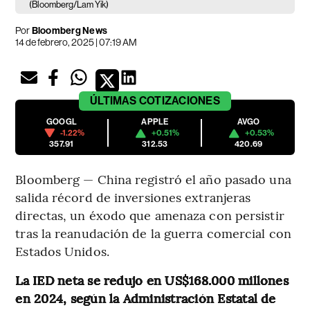
(Bloomberg/Lam Yik)
Por
Bloomberg News
14 de febrero, 2025 | 07:19 AM
ÚLTIMAS
COTIZACIONES
GOOGL
APPLE
AVGO
-1.22%
+0.51%
+0.53%
357.91
312.53
420.69
Bloomberg — China registró el año pasado una
salida récord de inversiones extranjeras
directas, un éxodo que amenaza con persistir
tras la reanudación de la guerra comercial con
Estados Unidos.
La IED neta se redujo en US$168.000 millones
en 2024, según la Administración Estatal de