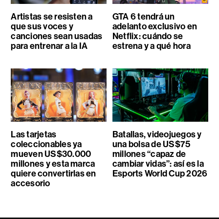
Artistas se resisten a
GTA 6 tendrá un
que sus voces y
adelanto exclusivo en
canciones sean usadas
Netflix: cuándo se
para entrenar a la IA
estrena y a qué hora
Las tarjetas
Batallas, videojuegos y
coleccionables ya
una bolsa de US$75
mueven US$30.000
millones “capaz de
millones y esta marca
cambiar vidas”: así es la
quiere convertirlas en
Esports World Cup 2026
accesorio