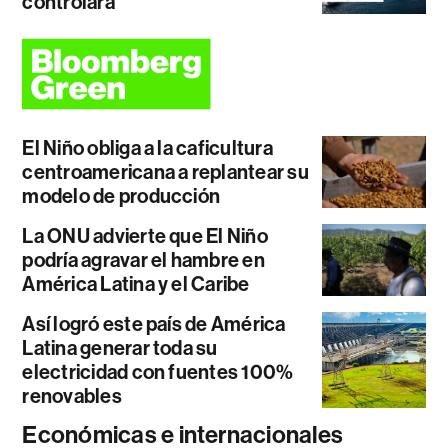
controlará
El Niño obliga a la caficultura
centroamericana a replantear su
modelo de producción
La ONU advierte que El Niño
podría agravar el hambre en
América Latina y el Caribe
Así logró este país de América
Latina generar toda su
electricidad con fuentes 100%
renovables
Económicas e internacionales