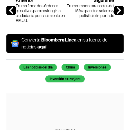
Anterior
Siguiente
Trump firma dos órdenes
Trump impone aranceles del
ejecutivas para restringir la
15% a paneles solares y
ciudadanía por nacimiento en
polisilicio importado
EE.UU.
Convierta
Bloomberg Línea
en su fuente de
noticias
aquí
Temas de este artículo
Las noticias del día
China
Inversiones
Inversión extranjera