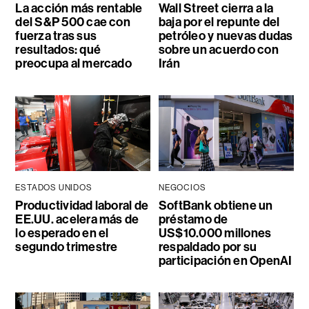
La acción más rentable
Wall Street cierra a la
del S&P 500 cae con
baja por el repunte del
fuerza tras sus
petróleo y nuevas dudas
resultados: qué
sobre un acuerdo con
preocupa al mercado
Irán
ESTADOS UNIDOS
NEGOCIOS
Productividad laboral de
SoftBank obtiene un
EE.UU. acelera más de
préstamo de
lo esperado en el
US$10.000 millones
segundo trimestre
respaldado por su
participación en OpenAI