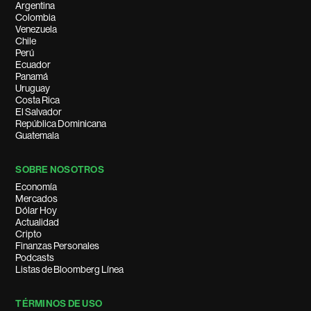
Argentina
Colombia
Venezuela
Chile
Perú
Ecuador
Panamá
Uruguay
Costa Rica
El Salvador
República Dominicana
Guatemala
SOBRE NOSOTROS
Economía
Mercados
Dólar Hoy
Actualidad
Cripto
Finanzas Personales
Podcasts
Listas de Bloomberg Línea
TÉRMINOS DE USO