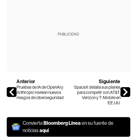
PUBLICIDAD
Anterior
Siguiente
Pruebas de IA de OpenAI y
SpaceX detalla sus planes
Anthropic revelan nuevos
para competir con AT&T,
riesgos de ciberseguridad
Verizon y T-Mobile en
EE.UU.
Convierta
Bloomberg Línea
en su fuente de
noticias
aquí