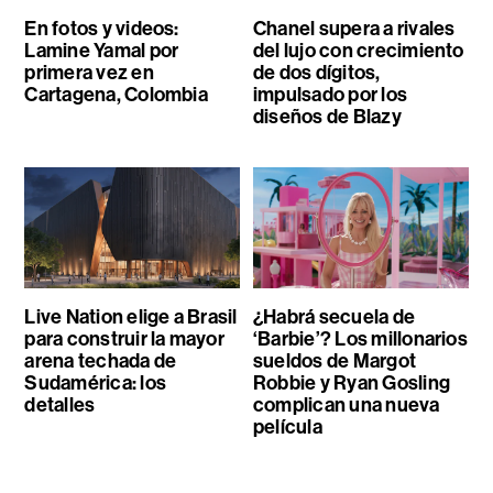
En fotos y videos:
Chanel supera a rivales
Lamine Yamal por
del lujo con crecimiento
primera vez en
de dos dígitos,
Cartagena, Colombia
impulsado por los
diseños de Blazy
Live Nation elige a Brasil
¿Habrá secuela de
para construir la mayor
‘Barbie’? Los millonarios
arena techada de
sueldos de Margot
Sudamérica: los
Robbie y Ryan Gosling
detalles
complican una nueva
película