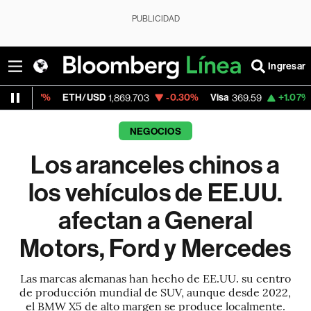
PUBLICIDAD
Ingresar
ETH/USD
-0.30%
Visa
+1.07%
MercadoLi
1,869.703
369.59
NEGOCIOS
Los aranceles chinos a
los vehículos de EE.UU.
afectan a General
Motors, Ford y Mercedes
Las marcas alemanas han hecho de EE.UU. su centro
de producción mundial de SUV, aunque desde 2022,
el BMW X5 de alto margen se produce localmente.