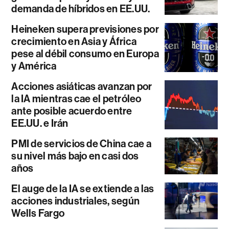
demanda de híbridos en EE.UU.
Heineken supera previsiones por
crecimiento en Asia y África
pese al débil consumo en Europa
y América
Acciones asiáticas avanzan por
la IA mientras cae el petróleo
ante posible acuerdo entre
EE.UU. e Irán
PMI de servicios de China cae a
su nivel más bajo en casi dos
años
El auge de la IA se extiende a las
acciones industriales, según
Wells Fargo