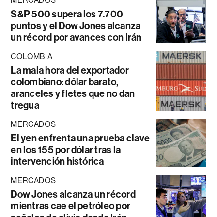
MERCADOS
S&P 500 supera los 7.700
puntos y el Dow Jones alcanza
un récord por avances con Irán
COLOMBIA
La mala hora del exportador
colombiano: dólar barato,
aranceles y fletes que no dan
tregua
MERCADOS
El yen enfrenta una prueba clave
en los 155 por dólar tras la
intervención histórica
MERCADOS
Dow Jones alcanza un récord
mientras cae el petróleo por