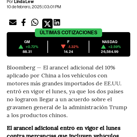
Por
Linda Lew
10 de febrero, 2025 | 03:01 PM
ÚLTIMAS
COTIZACIONES
GM
F
NASDAQ
+0.72%
-1.32%
+2.59%
88.31
14.24
26,584.99
Bloomberg — El arancel adicional del 10%
aplicado por China a los vehículos con
motores más grandes importados de EE.UU.
entró en vigor el lunes, ya que los dos países
no lograron llegar a un acuerdo sobre el
gravamen general de la administración Trump
a los productos chinos.
El arancel adicional entró en vigor el lunes
contra mercancías que incluyen vehículos