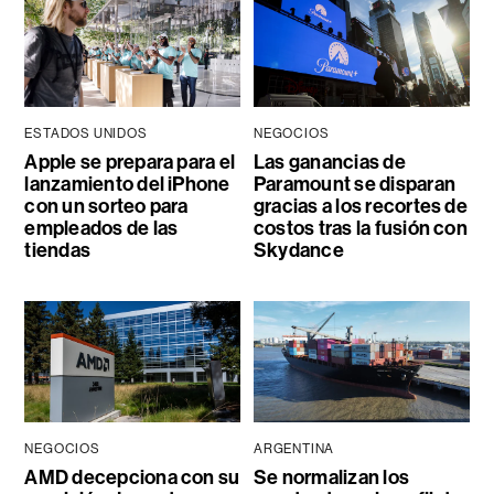
ESTADOS UNIDOS
NEGOCIOS
Apple se prepara para el
Las ganancias de
lanzamiento del iPhone
Paramount se disparan
con un sorteo para
gracias a los recortes de
empleados de las
costos tras la fusión con
tiendas
Skydance
NEGOCIOS
ARGENTINA
AMD decepciona con su
Se normalizan los