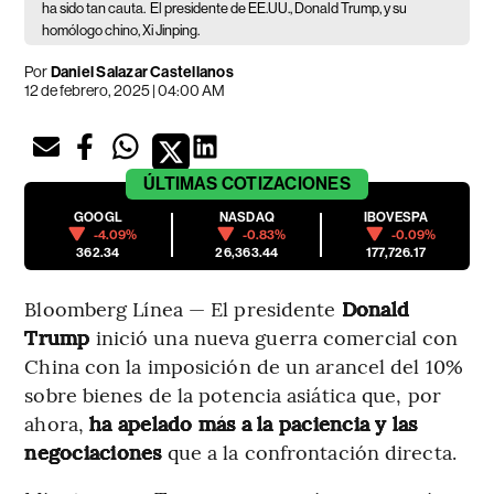
ha sido tan cauta.
El presidente de EE.UU., Donald Trump, y su
homólogo chino, Xi Jinping.
Por
Daniel Salazar Castellanos
12 de febrero, 2025 | 04:00 AM
ÚLTIMAS
COTIZACIONES
GOOGL
NASDAQ
IBOVESPA
-4.09%
-0.83%
-0.09%
362.34
26,363.44
177,726.17
Bloomberg Línea — El presidente
Donald
Trump
inició una nueva guerra comercial con
China con la imposición de un arancel del 10%
sobre bienes de la potencia asiática que, por
ahora,
ha apelado más a la paciencia y las
negociaciones
que a la confrontación directa.