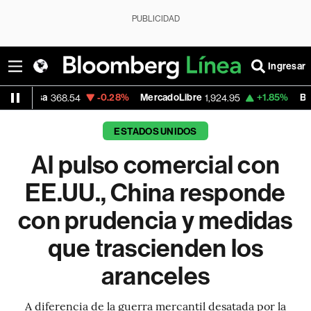
PUBLICIDAD
Ingresar
-0.28%
MercadoLibre
+1.85%
Banco de Bog
368.54
1,924.95
ESTADOS UNIDOS
Al pulso comercial con
EE.UU., China responde
con prudencia y medidas
que trascienden los
aranceles
A diferencia de la guerra mercantil desatada por la