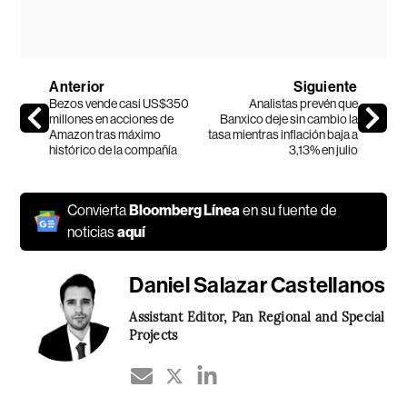
Anterior
Siguiente
Bezos vende casi US$350
Analistas prevén que
millones en acciones de
Banxico deje sin cambio la
Amazon tras máximo
tasa mientras inflación baja a
histórico de la compañía
3,13% en julio
Convierta
Bloomberg Línea
en su fuente de
noticias
aquí
Daniel Salazar Castellanos
Assistant Editor, Pan Regional and Special
Projects