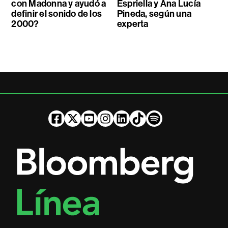
con Madonna y ayudó a
Espriella y Ana Lucía
definir el sonido de los
Pineda, según una
2000?
experta