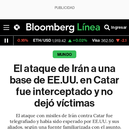
PUBLICIDAD
Ingresar
ETH/USD
+0.02%
Visa
-2.15%
MercadoLi
1,919.42
362.50
MUNDO
El ataque de Irán a una
base de EE.UU. en Catar
fue interceptado y no
dejó víctimas
El ataque con misiles de Irán contra Catar fue
telegrafiado y había sido esperado por EE.UU. y sus
aliados, según una fuente familiarizada con el asunto.