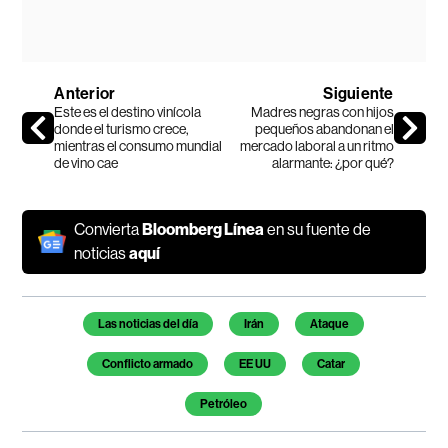
Anterior
Siguiente
Este es el destino vinícola
Madres negras con hijos
donde el turismo crece,
pequeños abandonan el
mientras el consumo mundial
mercado laboral a un ritmo
de vino cae
alarmante: ¿por qué?
Convierta
Bloomberg Línea
en su fuente de
noticias
aquí
Temas de este artículo
Las noticias del día
Irán
Ataque
Conflicto armado
EE UU
Catar
Petróleo