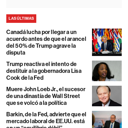
LAS ÚLTIMAS
Canadá lucha por llegar a un
acuerdo antes de que el arancel
del 50% de Trump agrave la
disputa
Trump reactiva el intento de
destituir a la gobernadora Lisa
Cook de la Fed
Muere John Loeb Jr., el sucesor
de una dinastía de Wall Street
que se volcó a la política
Barkin, de la Fed, advierte que el
mercado laboral de EE.UU. está
en un “equilibrio débil”