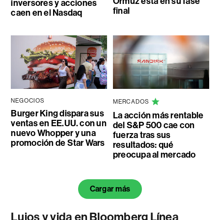
Ormuz está en su fase
inversores y acciones
final
caen en el Nasdaq
NEGOCIOS
MERCADOS
Burger King dispara sus
La acción más rentable
ventas en EE.UU. con un
del S&P 500 cae con
nuevo Whopper y una
fuerza tras sus
promoción de Star Wars
resultados: qué
preocupa al mercado
Cargar más
Lujos y vida en Bloomberg Línea