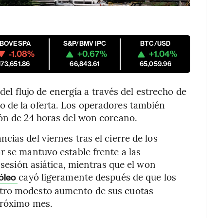
IBOVESPA
S&P/BMV IPC
BTC/USD
-1.08%
+0.67%
+1.04%
173,651.86
66,843.61
65,059.96
 del flujo de energía a través del estrecho de
 de la oferta. Los operadores también
ión de 24 horas del won coreano.
ias del viernes tras el cierre de los
r se mantuvo estable frente a las
 sesión asiática, mientras que el won
cayó ligeramente después de que los
óleo
otro modesto aumento de sus cuotas
próximo mes.