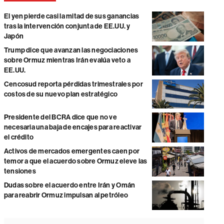
El yen pierde casi la mitad de sus ganancias
tras la intervención conjunta de EE.UU. y
Japón
Trump dice que avanzan las negociaciones
sobre Ormuz mientras Irán evalúa veto a
EE.UU.
Cencosud reporta pérdidas trimestrales por
costos de su nuevo plan estratégico
Presidente del BCRA dice que no ve
necesaria una baja de encajes para reactivar
el crédito
Activos de mercados emergentes caen por
temor a que el acuerdo sobre Ormuz eleve las
tensiones
Dudas sobre el acuerdo entre Irán y Omán
para reabrir Ormuz impulsan al petróleo