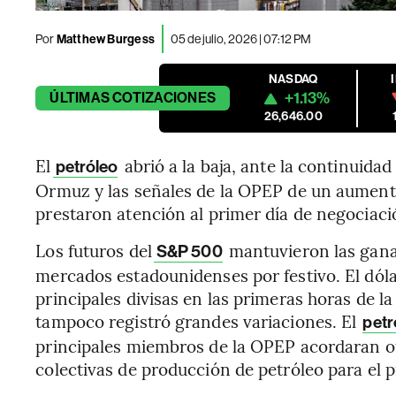
Por
Matthew Burgess
05 de julio, 2026 | 07:12 PM
NASDAQ
+1.13%
ÚLTIMAS
COTIZACIONES
26,646.00
El
abrió a la baja, ante la continuidad
petróleo
Ormuz y las señales de la OPEP de un aumento
prestaron atención al primer día de negociac
Los futuros del
mantuvieron las gananc
S&P 500
mercados estadounidenses por festivo. El dóla
principales divisas en las primeras horas de la
tampoco registró grandes variaciones. El
petr
principales miembros de la OPEP acordaran 
colectivas de producción de petróleo para el 