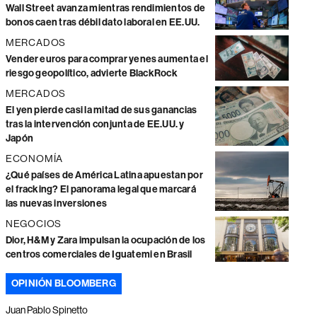
Wall Street avanza mientras rendimientos de
bonos caen tras débil dato laboral en EE.UU.
MERCADOS
Vender euros para comprar yenes aumenta el
riesgo geopolítico, advierte BlackRock
MERCADOS
El yen pierde casi la mitad de sus ganancias
tras la intervención conjunta de EE.UU. y
Japón
ECONOMÍA
¿Qué países de América Latina apuestan por
el fracking? El panorama legal que marcará
las nuevas inversiones
NEGOCIOS
Dior, H&M y Zara impulsan la ocupación de los
centros comerciales de Iguatemi en Brasil
OPINIÓN BLOOMBERG
Juan Pablo Spinetto