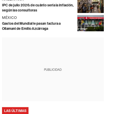
IPC de julio 2026: de cuánto sería la inflación,
según las consultoras
MÉXICO
Gastos del Mundial le pasan factura a
Ollamani de Emilio Azcárraga
PUBLICIDAD
LAS ÚLTIMAS