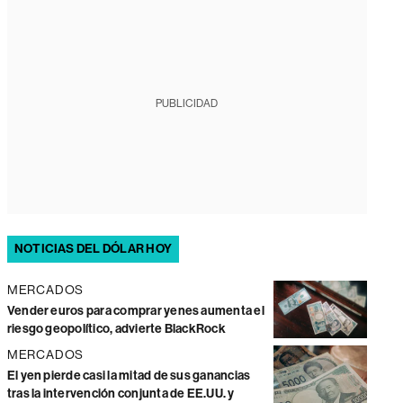
PUBLICIDAD
NOTICIAS DEL DÓLAR HOY
MERCADOS
Vender euros para comprar yenes aumenta el
riesgo geopolítico, advierte BlackRock
MERCADOS
El yen pierde casi la mitad de sus ganancias
tras la intervención conjunta de EE.UU. y