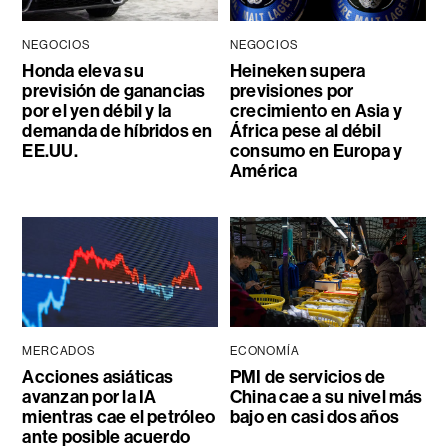
NEGOCIOS
NEGOCIOS
Honda eleva su
Heineken supera
previsión de ganancias
previsiones por
por el yen débil y la
crecimiento en Asia y
demanda de híbridos en
África pese al débil
EE.UU.
consumo en Europa y
América
MERCADOS
ECONOMÍA
Acciones asiáticas
PMI de servicios de
avanzan por la IA
China cae a su nivel más
mientras cae el petróleo
bajo en casi dos años
ante posible acuerdo