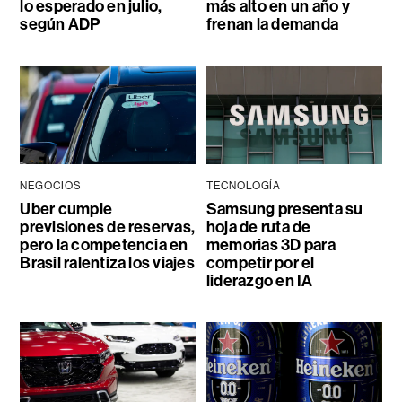
lo esperado en julio,
más alto en un año y
según ADP
frenan la demanda
NEGOCIOS
TECNOLOGÍA
Uber cumple
Samsung presenta su
previsiones de reservas,
hoja de ruta de
pero la competencia en
memorias 3D para
Brasil ralentiza los viajes
competir por el
liderazgo en IA