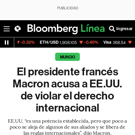
PUBLICIDAD
Ingresar
-0.32%
ETH/USD
-0.40%
Visa
-0.28%
Me
1,908.105
368.54
MUNDO
El presidente francés
Macron acusa a EE.UU.
de violar el derecho
internacional
EE.UU. “es una potencia establecida, pero que poco a
poco se aleja de algunos de sus aliados y se libera de
las reglas internacionales”, dijo Macron.