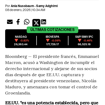
Por
Ania Nussbaum - Samy Adghirni
08 de enero, 2026 | 10:34 AM
ÚLTIMAS
COTIZACIONES
NASDAQ
IBOVESPA
S&P/BMV IPC
-0.83%
-0.09%
-0.46%
26,363.44
177,726.17
66,525.18
Bloomberg — El presidente francés, Emmanuel
Macron, acusó a Washington de incumplir el
derecho internacional y alejarse de sus socios
días después de que EE.UU. capturara y
destituyera al presidente venezolano, Nicolás
Maduro, y amenazara con tomar el control de
Groenlandia.
EE.UU. “es una potencia establecida, pero que