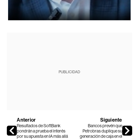
PUBLICIDAD
Anterior
Siguiente
Resultados de SoftBank
Bancos prevén que
pondrán a prueba el interés
Petrobras duplique su
por su apuesta en IA más allá
generación de caja en el