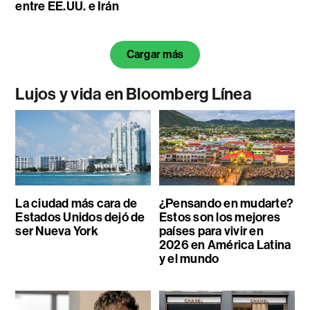
entre EE.UU. e Irán
Cargar más
Lujos y vida en Bloomberg Línea
La ciudad más cara de
¿Pensando en mudarte?
Estados Unidos dejó de
Estos son los mejores
ser Nueva York
países para vivir en
2026 en América Latina
y el mundo