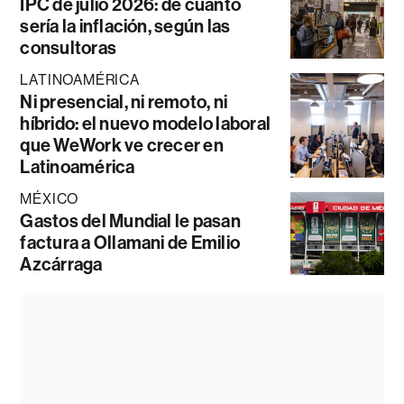
IPC de julio 2026: de cuánto
sería la inflación, según las
consultoras
LATINOAMÉRICA
Ni presencial, ni remoto, ni
híbrido: el nuevo modelo laboral
que WeWork ve crecer en
Latinoamérica
MÉXICO
Gastos del Mundial le pasan
factura a Ollamani de Emilio
Azcárraga