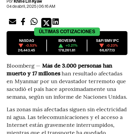
Por
Khine Lin Kyaw
04 de abril, 2025 | 06:16 AM
ÚLTIMAS
COTIZACIONES
NASDAQ
IBOVESPA
S&P/BMV IPC
-0.53%
+0.21%
-0.23%
26,443.45
178,261.81
66,677.13
Bloomberg —
Más de 3.000 personas han
muerto y 17 millones
han resultado afectadas
en Myanmar por un devastador terremoto que
sacudió el país hace aproximadamente una
semana, según un informe de Naciones Unidas.
Las zonas más afectadas siguen sin electricidad
ni agua. Las telecomunicaciones y el acceso a
Internet están gravemente interrumpidos,
mientras que el transporte ha quedado