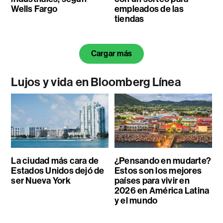
Wells Fargo
empleados de las
tiendas
Cargar más
Lujos y vida en Bloomberg Línea
La ciudad más cara de
¿Pensando en mudarte?
Estados Unidos dejó de
Estos son los mejores
ser Nueva York
países para vivir en
2026 en América Latina
y el mundo