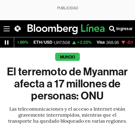
PUBLICIDAD
Ingresar
6%
ETH/USD
+2.25%
Visa
-0.17%
Mercado
1,917.508
368.95
MUNDO
El terremoto de Myanmar
afecta a 17 millones de
personas: ONU
Las telecomunicaciones y el acceso a Internet están
gravemente interrumpidos, mientras que el
transporte ha quedado bloqueado en varias regiones.