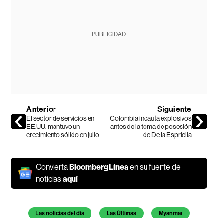
PUBLICIDAD
Anterior
Siguiente
El sector de servicios en
Colombia incauta explosivos
EE.UU. mantuvo un
antes de la toma de posesión
crecimiento sólido en julio
de De la Espriella
Convierta
Bloomberg Línea
en su fuente de
noticias
aquí
Temas de este artículo
Las noticias del día
Las Últimas
Myanmar