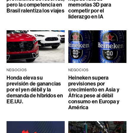
pero la competencia en
memorias 3D para
Brasil ralentiza los viajes
competir por el
liderazgo en IA
NEGOCIOS
NEGOCIOS
Honda eleva su
Heineken supera
previsión de ganancias
previsiones por
por el yen débil y la
crecimiento en Asia y
demanda de híbridos en
África pese al débil
EE.UU.
consumo en Europa y
América