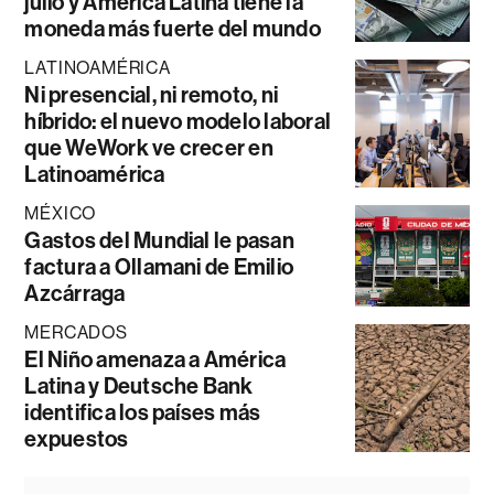
julio y América Latina tiene la
moneda más fuerte del mundo
LATINOAMÉRICA
Ni presencial, ni remoto, ni
híbrido: el nuevo modelo laboral
que WeWork ve crecer en
Latinoamérica
MÉXICO
Gastos del Mundial le pasan
factura a Ollamani de Emilio
Azcárraga
MERCADOS
El Niño amenaza a América
Latina y Deutsche Bank
identifica los países más
expuestos