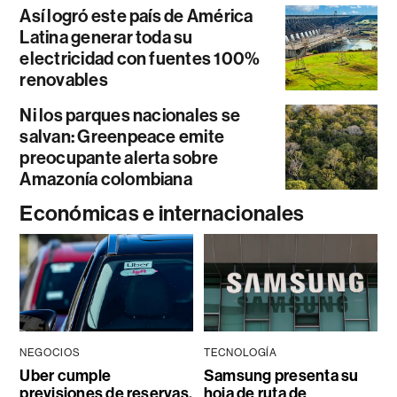
Así logró este país de América
Latina generar toda su
electricidad con fuentes 100%
renovables
Ni los parques nacionales se
salvan: Greenpeace emite
preocupante alerta sobre
Amazonía colombiana
Económicas e internacionales
NEGOCIOS
TECNOLOGÍA
Uber cumple
Samsung presenta su
previsiones de reservas,
hoja de ruta de