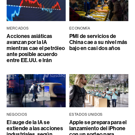
MERCADOS
ECONOMÍA
Acciones asiáticas
PMI de servicios de
avanzan por la IA
China cae a su nivel más
mientras cae el petróleo
bajo en casi dos años
ante posible acuerdo
entre EE.UU. e Irán
NEGOCIOS
ESTADOS UNIDOS
El auge de la IA se
Apple se prepara para el
extiende a las acciones
lanzamiento del iPhone
industriales, según
con un sorteo para