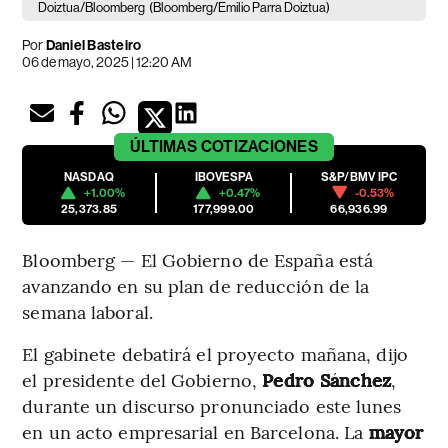
Doiztua/Bloomberg
(Bloomberg/Emilio Parra Doiztua)
Por
Daniel Basteiro
06 de mayo, 2025 | 12:20 AM
ÚLTIMAS
COTIZACIONES
NASDAQ
IBOVESPA
S&P/BMV IPC
+1.00%
+0.47%
-0.53%
25,373.85
177,999.00
66,936.99
Bloomberg — El Gobierno de España está
avanzando en su plan de reducción de la
semana laboral.
El gabinete debatirá el proyecto mañana, dijo
el presidente del Gobierno,
Pedro Sánchez
,
durante un discurso pronunciado este lunes
en un acto empresarial en Barcelona. La
mayor