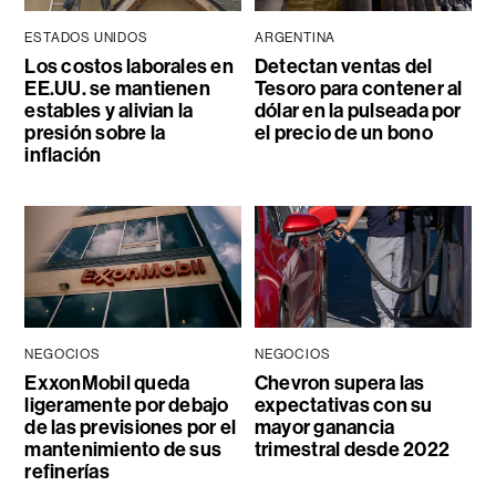
ESTADOS UNIDOS
ARGENTINA
Los costos laborales en
Detectan ventas del
EE.UU. se mantienen
Tesoro para contener al
estables y alivian la
dólar en la pulseada por
presión sobre la
el precio de un bono
inflación
NEGOCIOS
NEGOCIOS
ExxonMobil queda
Chevron supera las
ligeramente por debajo
expectativas con su
de las previsiones por el
mayor ganancia
mantenimiento de sus
trimestral desde 2022
refinerías