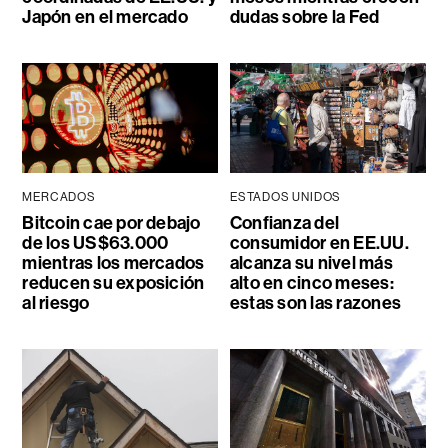
Japón en el mercado
dudas sobre la Fed
MERCADOS
ESTADOS UNIDOS
Bitcoin cae por debajo
Confianza del
de los US$63.000
consumidor en EE.UU.
mientras los mercados
alcanza su nivel más
reducen su exposición
alto en cinco meses:
al riesgo
estas son las razones