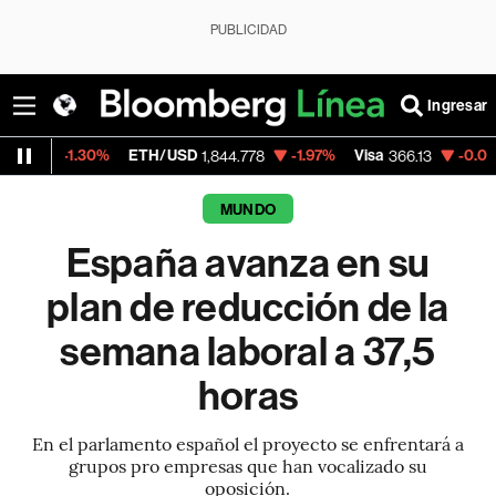
PUBLICIDAD
Ingresar
30%
ETH/USD
-1.97%
Visa
-0.04%
Mercado
1,844.778
366.13
MUNDO
España avanza en su
plan de reducción de la
semana laboral a 37,5
horas
En el parlamento español el proyecto se enfrentará a
grupos pro empresas que han vocalizado su
oposición.