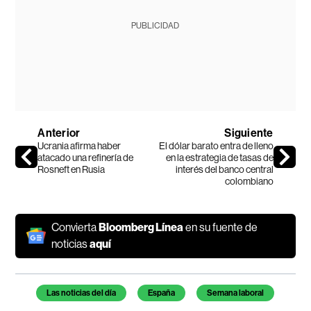
PUBLICIDAD
Anterior
Siguiente
Ucrania afirma haber
El dólar barato entra de lleno
atacado una refinería de
en la estrategia de tasas de
Rosneft en Rusia
interés del banco central
colombiano
Convierta
Bloomberg Línea
en su fuente de
noticias
aquí
Temas de este artículo
Las noticias del día
España
Semana laboral