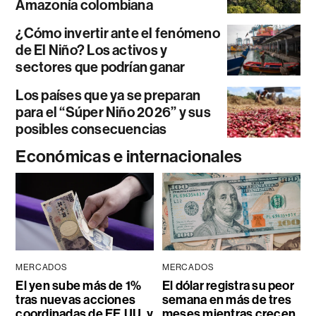
Amazonía colombiana
¿Cómo invertir ante el fenómeno
de El Niño? Los activos y
sectores que podrían ganar
Los países que ya se preparan
para el “Súper Niño 2026” y sus
posibles consecuencias
Económicas e internacionales
MERCADOS
MERCADOS
El yen sube más de 1%
El dólar registra su peor
tras nuevas acciones
semana en más de tres
coordinadas de EE.UU. y
meses mientras crecen