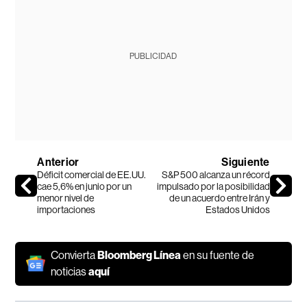
PUBLICIDAD
Anterior
Siguiente
Déficit comercial de EE.UU.
S&P 500 alcanza un récord
cae 5,6% en junio por un
impulsado por la posibilidad
menor nivel de
de un acuerdo entre Irán y
importaciones
Estados Unidos
Convierta
Bloomberg Línea
en su fuente de
noticias
aquí