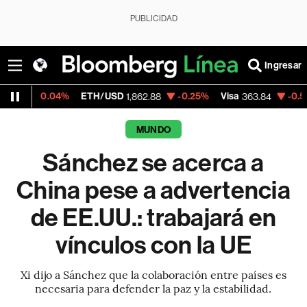
PUBLICIDAD
Ingresar
04%
ETH/USD
-0.25%
Visa
-0.50%
Mercad
1,862.88
363.84
MUNDO
Sánchez se acerca a
China pese a advertencia
de EE.UU.: trabajará en
vínculos con la UE
Xi dijo a Sánchez que la colaboración entre países es
necesaria para defender la paz y la estabilidad.