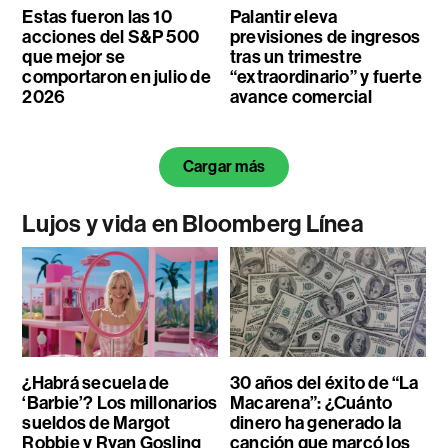
Estas fueron las 10
Palantir eleva
acciones del S&P 500
previsiones de ingresos
que mejor se
tras un trimestre
comportaron en julio de
“extraordinario” y fuerte
2026
avance comercial
Cargar más
Lujos y vida en Bloomberg Línea
¿Habrá secuela de
30 años del éxito de “La
‘Barbie’? Los millonarios
Macarena”: ¿Cuánto
sueldos de Margot
dinero ha generado la
Robbie y Ryan Gosling
canción que marcó los