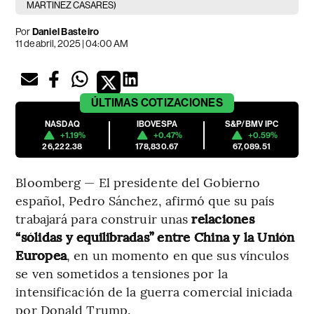
MARTINEZ CASARES)
Por
Daniel Basteiro
11 de abril, 2025 | 04:00 AM
ÚLTIMAS
COTIZACIONES
NASDAQ
IBOVESPA
S&P/BMV IPC
+1.19%
+0.47%
+0.59%
26,222.38
178,830.67
67,089.51
Bloomberg — El presidente del Gobierno
español, Pedro Sánchez, afirmó que su país
trabajará para construir unas
relaciones
“sólidas y equilibradas” entre China y la Unión
Europea
, en un momento en que sus vínculos
se ven sometidos a tensiones por la
intensificación de la guerra comercial iniciada
por Donald Trump.