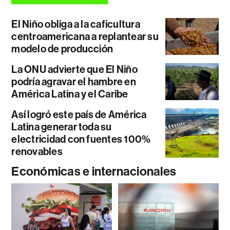
El Niño obliga a la caficultura
centroamericana a replantear su
modelo de producción
La ONU advierte que El Niño
podría agravar el hambre en
América Latina y el Caribe
Así logró este país de América
Latina generar toda su
electricidad con fuentes 100%
renovables
Económicas e internacionales