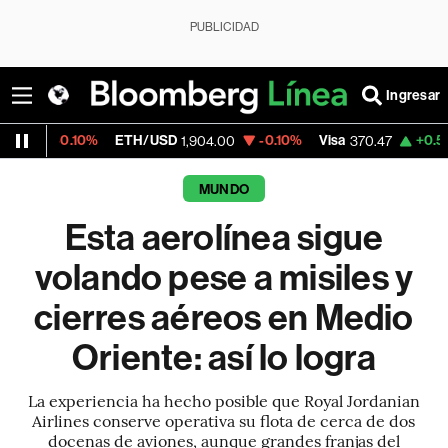
PUBLICIDAD
Ingresar
0%
ETH/USD
-0.10%
Visa
+0.52%
Mercado
1,904.00
370.47
MUNDO
Esta aerolínea sigue
volando pese a misiles y
cierres aéreos en Medio
Oriente: así lo logra
La experiencia ha hecho posible que Royal Jordanian
Airlines conserve operativa su flota de cerca de dos
docenas de aviones, aunque grandes franjas del