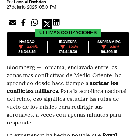
Por
Leen Al Rashdan
27 de junio, 2025 | 05:01 PM
ÚLTIMAS
COTIZACIONES
NASDAQ
IBOVESPA
S&P/BMV IPC
-0.06%
-1.23%
-0.19%
26,348.35
175,546.36
66,396.15
Bloomberg — Jordania, enclavada entre las
zonas más conflictivas de Medio Oriente, ha
aprendido desde hace tiempo a
sortear los
conflictos militares
. Para la aerolínea nacional
del reino, eso significa estudiar las rutas de
vuelo de los misiles para redirigir sus
aeronaves, a veces con apenas minutos para
responder.
La experiencia ha hecho posible que
Royal