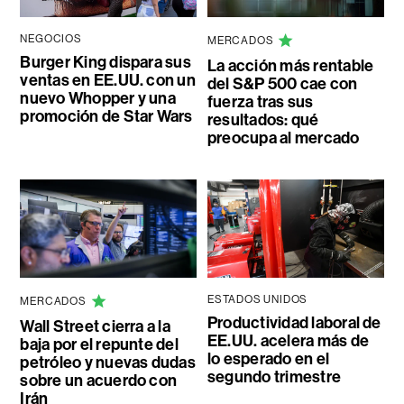
NEGOCIOS
MERCADOS
Burger King dispara sus
La acción más rentable
ventas en EE.UU. con un
del S&P 500 cae con
nuevo Whopper y una
fuerza tras sus
promoción de Star Wars
resultados: qué
preocupa al mercado
ESTADOS UNIDOS
MERCADOS
Productividad laboral de
Wall Street cierra a la
EE.UU. acelera más de
baja por el repunte del
lo esperado en el
petróleo y nuevas dudas
segundo trimestre
sobre un acuerdo con
Irán