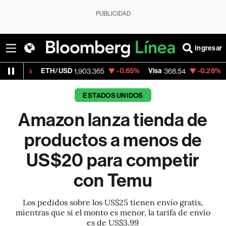
PUBLICIDAD
Ingresar
ETH/USD
-0.65%
Visa
-0.28%
MercadoLi
1,903.365
368.54
ESTADOS UNIDOS
Amazon lanza tienda de
productos a menos de
US$20 para competir
con Temu
Los pedidos sobre los US$25 tienen envío gratis,
mientras que si el monto es menor, la tarifa de envío
es de US$3.99