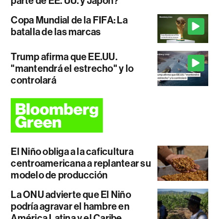
parte de EE. UU. y Japón?
Copa Mundial de la FIFA: La
batalla de las marcas
Trump afirma que EE.UU.
"mantendrá el estrecho" y lo
controlará
El Niño obliga a la caficultura
centroamericana a replantear su
modelo de producción
La ONU advierte que El Niño
podría agravar el hambre en
América Latina y el Caribe