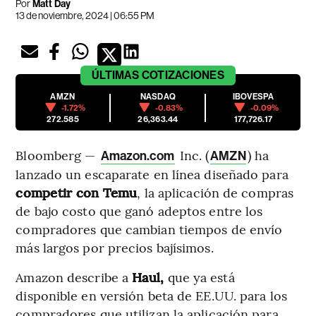
Por
Matt Day
13 de noviembre, 2024 | 06:55 PM
ÚLTIMAS
COTIZACIONES
AMZN
NASDAQ
IBOVESPA
-1.72%
-0.83%
-0.09%
272.585
26,363.44
177,726.17
Bloomberg —
Inc. (
) ha
Amazon.com
AMZN
lanzado un escaparate en línea diseñado para
competir con Temu
, la aplicación de compras
de bajo costo que ganó adeptos entre los
compradores que cambian tiempos de envío
más largos por precios bajísimos.
Amazon describe a
Haul,
que ya está
disponible en versión beta de EE.UU. para los
compradores que utilizan la aplicación para