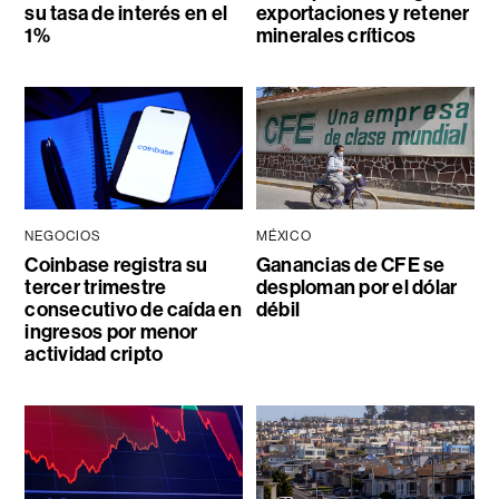
su tasa de interés en el
exportaciones y retener
1%
minerales críticos
NEGOCIOS
MÉXICO
Coinbase registra su
Ganancias de CFE se
tercer trimestre
desploman por el dólar
consecutivo de caída en
débil
ingresos por menor
actividad cripto