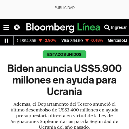
PUBLICIDAD
Ingresar
-2.90%
Visa
-0.48%
MercadoLibre
,864.355
364.50
1,872.46
ESTADOS UNIDOS
Biden anuncia US$5.900
millones en ayuda para
Ucrania
Además, el Departamento del Tesoro anunció el
último desembolso de US$3.400 millones en ayuda
presupuestaria directa en virtud de la Ley de
Asignaciones Suplementarias para la Seguridad de
Ucrania del año pasado.