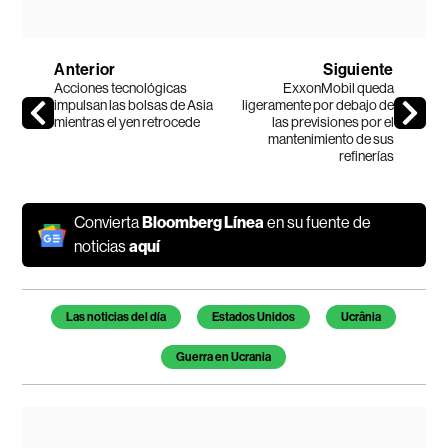
Anterior
Siguiente
Acciones tecnológicas
ExxonMobil queda
impulsan las bolsas de Asia
ligeramente por debajo de
mientras el yen retrocede
las previsiones por el
mantenimiento de sus
refinerías
Convierta
Bloomberg Línea
en su fuente de
noticias
aquí
Temas de este artículo
Las noticias del día
Estados Unidos
Ucrânia
Guerra en Ucrania