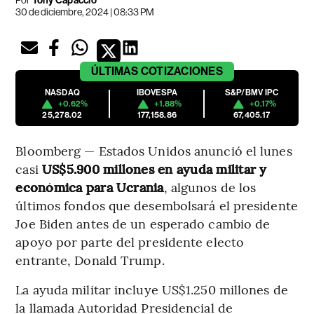
Por
Tony Capaccio
30 de diciembre, 2024 | 08:33 PM
ÚLTIMAS
COTIZACIONES
NASDAQ
IBOVESPA
S&P/BMV IPC
+0.62%
+1.88%
+0.17%
25,278.02
177,158.86
67,405.17
Bloomberg — Estados Unidos anunció el lunes
casi
US$5.900 millones en ayuda militar y
económica para Ucrania
, algunos de los
últimos fondos que desembolsará el presidente
Joe Biden antes de un esperado cambio de
apoyo por parte del presidente electo
entrante, Donald Trump.
La ayuda militar incluye US$1.250 millones de
la llamada Autoridad Presidencial de