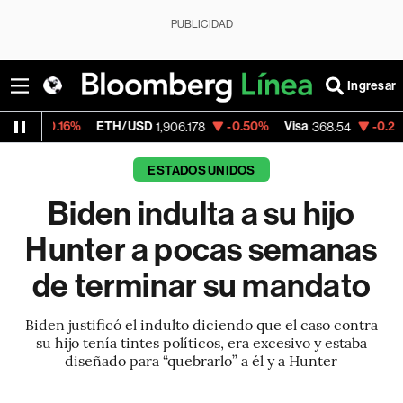
PUBLICIDAD
Ingresar
6%
ETH/USD
-0.50%
Visa
-0.28%
Mercad
1,906.178
368.54
ESTADOS UNIDOS
Biden indulta a su hijo
Hunter a pocas semanas
de terminar su mandato
Biden justificó el indulto diciendo que el caso contra
su hijo tenía tintes políticos, era excesivo y estaba
diseñado para “quebrarlo” a él y a Hunter