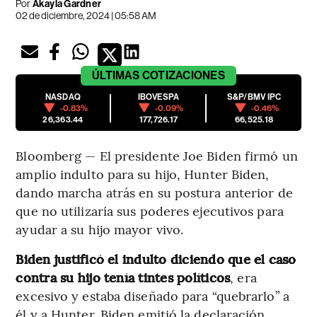
Por
Akayla Gardner
02 de diciembre, 2024 | 05:58 AM
ÚLTIMAS
COTIZACIONES
NASDAQ
IBOVESPA
S&P/BMV IPC
-0.83%
-0.09%
-0.46%
26,363.44
177,726.17
66,525.18
Bloomberg — El presidente Joe Biden firmó un
amplio indulto para su hijo, Hunter Biden,
dando marcha atrás en su postura anterior de
que no utilizaría sus poderes ejecutivos para
ayudar a su hijo mayor vivo.
Biden justificó el indulto diciendo que el caso
contra su hijo tenía tintes políticos
, era
excesivo y estaba diseñado para “quebrarlo” a
él y a Hunter. Biden emitió la declaración