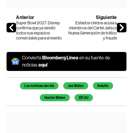
Anterior
Siguiente
Super Bowl 2027: Disney
Estados Unidos acusa a
confirma que ya vendió
miembros del Cártel Jalisco
todos sus espacios
Nueva Generación de tráfico
comerciales para el evento
y fraude
Convierta
Bloomberg Línea
en su fuente de
noticias
aquí
Temas de este artículo
Las noticias del día
Joe Biden
Indulto
Hunter Biden
EE UU