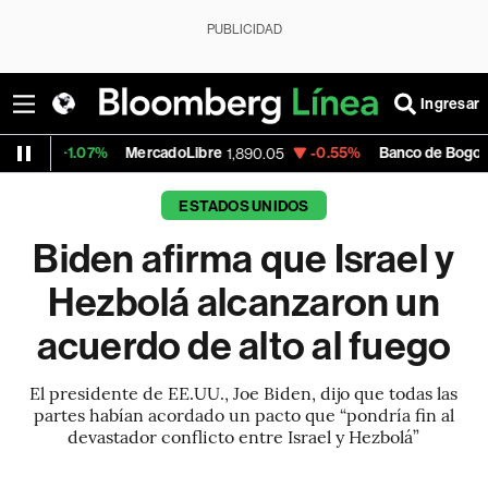
PUBLICIDAD
Ingresar
7%
MercadoLibre
-0.55%
Banco de Bogota
1,890.05
38,800.00
ESTADOS UNIDOS
Biden afirma que Israel y
Hezbolá alcanzaron un
acuerdo de alto al fuego
El presidente de EE.UU., Joe Biden, dijo que todas las
partes habían acordado un pacto que “pondría fin al
devastador conflicto entre Israel y Hezbolá”