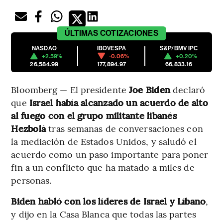
ÚLTIMAS
COTIZACIONES
NASDAQ
IBOVESPA
S&P/BMV IPC
+2.59%
-0.06%
+0.20%
26,584.99
177,894.97
66,833.16
Bloomberg — El presidente
Joe Biden
declaró
que
Israel había alcanzado un acuerdo de alto
al fuego con el grupo militante libanés
Hezbolá
tras semanas de conversaciones con
la mediación de Estados Unidos, y saludó el
acuerdo como un paso importante para poner
fin a un conflicto que ha matado a miles de
personas.
Biden habló con los líderes de Israel y Líbano
,
y dijo en la Casa Blanca que todas las partes