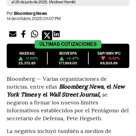
el 26 de junio de 2025.
(Andrew Harnik)
Por
Bloomberg News
14 de octubre, 2025 | 01:07 PM
ÚLTIMAS
COTIZACIONES
NASDAQ
IBOVESPA
S&P/BMV IPC
+1.00%
+0.47%
-0.53%
25,373.85
177,999.00
66,936.99
Bloomberg — Varias organizaciones de
noticias, entre ellas
Bloomberg News
, el
New
York Times
y el
Wall Street Journal,
se
negaron a firmar los nuevos límites
informativos establecidos por el Pentágono del
secretario de Defensa, Pete Hegseth.
La negativa incluyó también a medios de