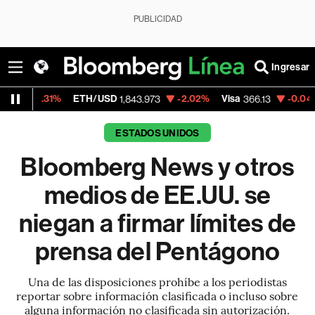
PUBLICIDAD
Ingresar
%
ETH/USD
-2.02%
Visa
-0.04%
MercadoL
1,843.973
366.13
ESTADOS UNIDOS
Bloomberg News y otros
medios de EE.UU. se
niegan a firmar límites de
prensa del Pentágono
Una de las disposiciones prohíbe a los periodistas
reportar sobre información clasificada o incluso sobre
alguna información no clasificada sin autorización.