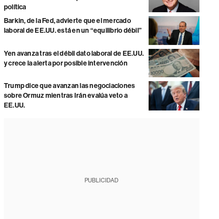
política
Barkin, de la Fed, advierte que el mercado
laboral de EE.UU. está en un “equilibrio débil”
Yen avanza tras el débil dato laboral de EE.UU.
y crece la alerta por posible intervención
Trump dice que avanzan las negociaciones
sobre Ormuz mientras Irán evalúa veto a
EE.UU.
PUBLICIDAD