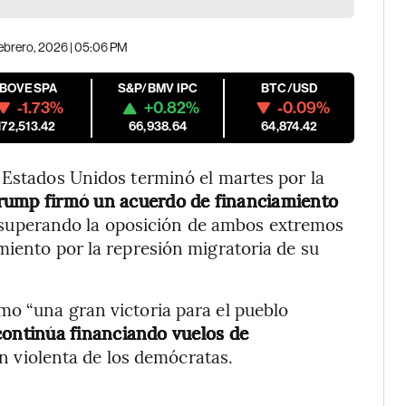
febrero, 2026 | 05:06 PM
IBOVESPA
S&P/BMV IPC
BTC/USD
-1.73%
+0.82%
-0.09%
172,513.42
66,938.64
64,874.42
 Estados Unidos terminó el martes por la
Trump firmó un acuerdo de financiamiento
 superando la oposición de ambos extremos
miento por la represión migratoria de su
mo “una gran victoria para el pueblo
 continúa financiando vuelos de
n violenta de los demócratas.