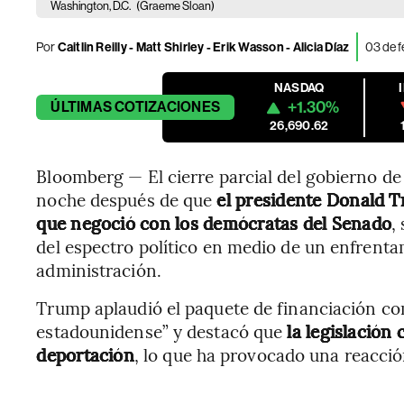
Washington, D.C.
(Graeme Sloan)
Por
Caitlin Reilly - Matt Shirley - Erik Wasson - Alicia Díaz
03 de 
NASDAQ
+1.30%
ÚLTIMAS
COTIZACIONES
26,690.62
Bloomberg — El cierre parcial del gobierno de
noche después de que
el presidente Donald 
que negoció con los demócratas del Senado
,
del espectro político en medio de un enfrenta
administración.
Trump aplaudió el paquete de financiación co
estadounidense” y destacó que
la legislación
deportación
, lo que ha provocado una reacció