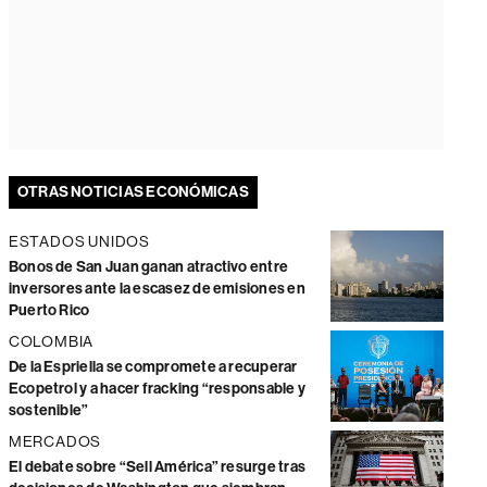
OTRAS NOTICIAS ECONÓMICAS
ESTADOS UNIDOS
Bonos de San Juan ganan atractivo entre
inversores ante la escasez de emisiones en
Puerto Rico
COLOMBIA
De la Espriella se compromete a recuperar
Ecopetrol y a hacer fracking “responsable y
sostenible”
MERCADOS
El debate sobre “Sell América” resurge tras