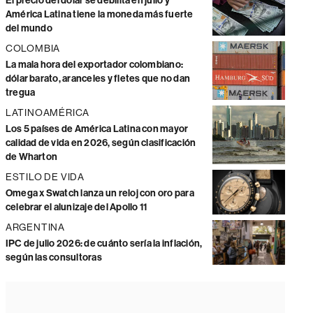
El precio del dólar se debilita en julio y
América Latina tiene la moneda más fuerte
del mundo
COLOMBIA
La mala hora del exportador colombiano:
dólar barato, aranceles y fletes que no dan
tregua
LATINOAMÉRICA
Los 5 países de América Latina con mayor
calidad de vida en 2026, según clasificación
de Wharton
ESTILO DE VIDA
Omega x Swatch lanza un reloj con oro para
celebrar el alunizaje del Apollo 11
ARGENTINA
IPC de julio 2026: de cuánto sería la inflación,
según las consultoras