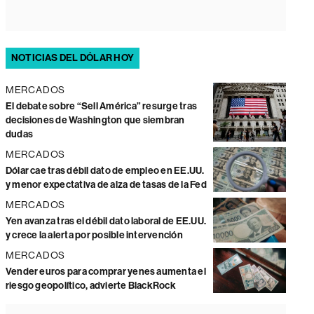
NOTICIAS DEL DÓLAR HOY
MERCADOS
El debate sobre “Sell América” resurge tras
decisiones de Washington que siembran
dudas
MERCADOS
Dólar cae tras débil dato de empleo en EE.UU.
y menor expectativa de alza de tasas de la Fed
MERCADOS
Yen avanza tras el débil dato laboral de EE.UU.
y crece la alerta por posible intervención
MERCADOS
Vender euros para comprar yenes aumenta el
riesgo geopolítico, advierte BlackRock