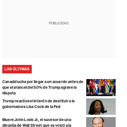
PUBLICIDAD
LAS ÚLTIMAS
Canadá lucha por llegar a un acuerdo antes de
que el arancel del 50% de Trump agrave la
disputa
Trump reactiva el intento de destituir a la
gobernadora Lisa Cook de la Fed
Muere John Loeb Jr., el sucesor de una
dinastía de Wall Street que se volcó a la