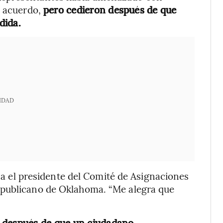
l acuerdo,
pero cedieron después de que
dida.
IDAD
nsa el presidente del Comité de Asignaciones
epublicano de Oklahoma. “Me alegra que
ó
después de que un ciudadano