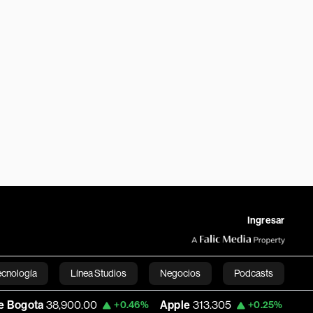
Ingresar
ecnología
Línea Studios
Negocios
Podcasts
900.00
Apple
313.305
USD COP
3,159.
+0.46%
+0.25%
English