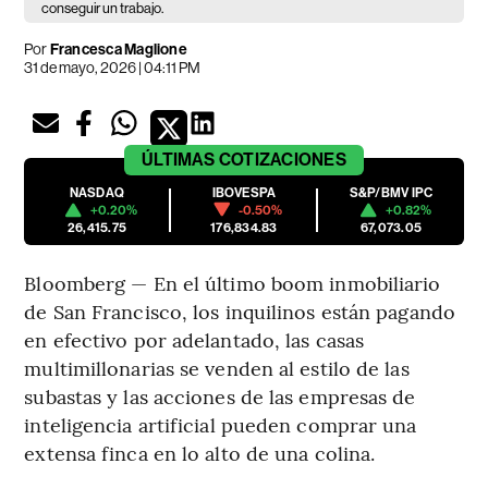
conseguir un trabajo.
Por
Francesca Maglione
31 de mayo, 2026 | 04:11 PM
ÚLTIMAS
COTIZACIONES
NASDAQ
IBOVESPA
S&P/BMV IPC
+0.20%
-0.50%
+0.82%
26,415.75
176,834.83
67,073.05
Bloomberg — En el último boom inmobiliario
de San Francisco, los inquilinos están pagando
en efectivo por adelantado, las casas
multimillonarias se venden al estilo de las
subastas y las acciones de las empresas de
inteligencia artificial pueden comprar una
extensa finca en lo alto de una colina.