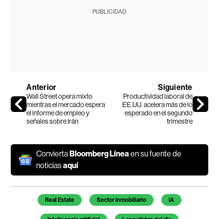
PUBLICIDAD
Anterior
Siguiente
Wall Street opera mixto
Productividad laboral de
mientras el mercado espera
EE.UU. acelera más de lo
el informe de empleo y
esperado en el segundo
señales sobre Irán
trimestre
Convierta
Bloomberg Línea
en su fuente de
noticias
aquí
Temas de este artículo
Real Estate
Sector inmobiliario
IA