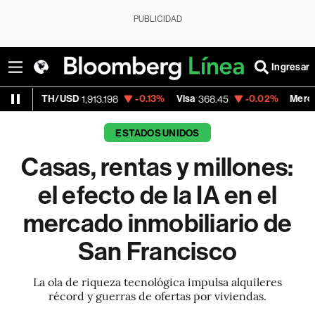
PUBLICIDAD
Ingresar
SD
-0.13%
Visa
-0.02%
MercadoLibre
1,913.198
368.45
1,790.0
ESTADOS UNIDOS
Casas, rentas y millones:
el efecto de la IA en el
mercado inmobiliario de
San Francisco
La ola de riqueza tecnológica impulsa alquileres
récord y guerras de ofertas por viviendas.