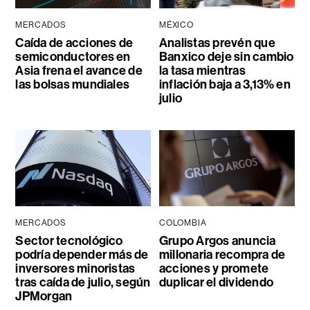
MERCADOS
MÉXICO
Caída de acciones de
Analistas prevén que
semiconductores en
Banxico deje sin cambio
Asia frena el avance de
la tasa mientras
las bolsas mundiales
inflación baja a 3,13% en
julio
MERCADOS
COLOMBIA
Sector tecnológico
Grupo Argos anuncia
podría depender más de
millonaria recompra de
inversores minoristas
acciones y promete
tras caída de julio, según
duplicar el dividendo
JPMorgan