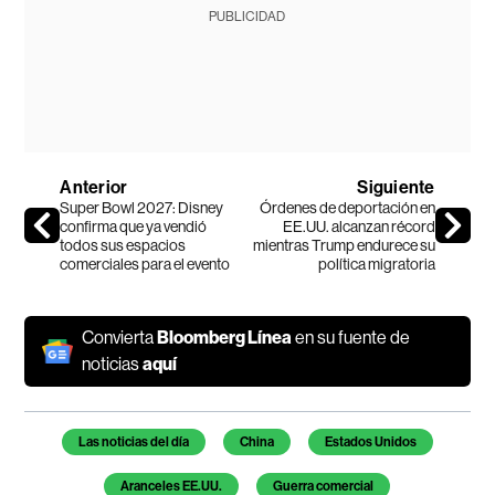
PUBLICIDAD
Anterior
Siguiente
Super Bowl 2027: Disney
Órdenes de deportación en
confirma que ya vendió
EE.UU. alcanzan récord
todos sus espacios
mientras Trump endurece su
comerciales para el evento
política migratoria
Convierta
Bloomberg Línea
en su fuente de
noticias
aquí
Temas de este artículo
Las noticias del día
China
Estados Unidos
Aranceles EE.UU.
Guerra comercial