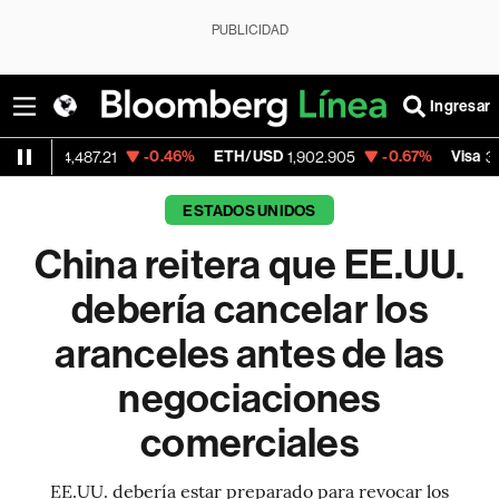
PUBLICIDAD
Ingresar
-0.46%
ETH/USD
-0.67%
Visa
-0
87.21
1,902.905
368.54
ESTADOS UNIDOS
China reitera que EE.UU.
debería cancelar los
aranceles antes de las
negociaciones
comerciales
EE.UU. debería estar preparado para revocar los