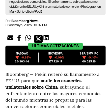
negociaciones comerciales.
El enfrentamiento subraya la enorme
división entre EE.UU. y China en materia de comercio.
(Photographer:
Mark Schiefelbein/Pool)
Por
Bloomberg News
08 de mayo, 2025 | 10:37 PM
ÚLTIMAS
COTIZACIONES
NASDAQ
IBOVESPA
S&P/BMV IPC
-0.83%
-0.09%
-0.46%
26,363.44
177,726.17
66,525.18
Bloomberg — Pekín reiteró su llamamiento a
EE.UU. para que
anule los aranceles
unilaterales sobre China
, subrayando el
enfrentamiento entre las mayores economías
del mundo mientras se preparan para las
conversaciones comerciales iniciales.