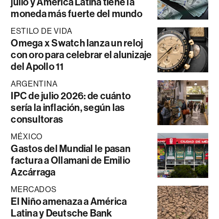
julio y América Latina tiene la
moneda más fuerte del mundo
ESTILO DE VIDA
Omega x Swatch lanza un reloj
con oro para celebrar el alunizaje
del Apollo 11
ARGENTINA
IPC de julio 2026: de cuánto
sería la inflación, según las
consultoras
MÉXICO
Gastos del Mundial le pasan
factura a Ollamani de Emilio
Azcárraga
MERCADOS
El Niño amenaza a América
Latina y Deutsche Bank