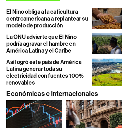
El Niño obliga a la caficultura
centroamericana a replantear su
modelo de producción
La ONU advierte que El Niño
podría agravar el hambre en
América Latina y el Caribe
Así logró este país de América
Latina generar toda su
electricidad con fuentes 100%
renovables
Económicas e internacionales