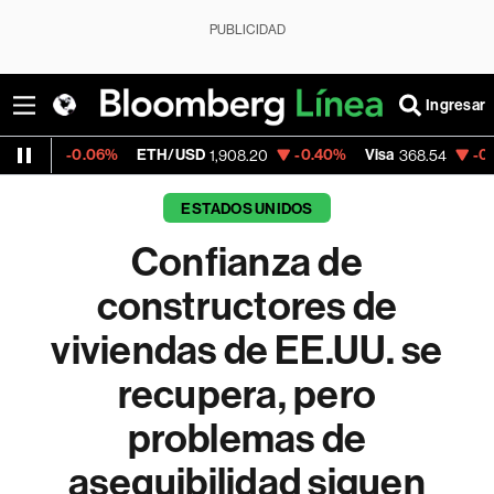
PUBLICIDAD
Ingresar
.06%
ETH/USD
-0.40%
Visa
-0.28%
Merc
1,908.20
368.54
ESTADOS UNIDOS
Confianza de
constructores de
viviendas de EE.UU. se
recupera, pero
problemas de
asequibilidad siguen