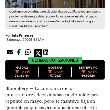
Confianza de constructores de viviendas de EE.UU. se recupera, pero
problemas de asequibilidad siguen.
Unos obreros instalan el tejado
de una vivienda en construcción en Vacaville, California. Fotógrafo:
David Paul Morris/Bloomberg
Por
Julia Fanzeres
18 de mayo, 2026 | 11:31 AM
ÚLTIMAS
COTIZACIONES
NASDAQ
IBOVESPA
S&P/BMV IPC
-0.83%
-0.09%
-0.46%
26,363.44
177,726.17
66,525.18
Bloomberg — La confianza de los
constructores de viviendas estadounidenses
repuntó en mayo, pero se mantuvo baja en
general, ya que las preocupaciones sobre la