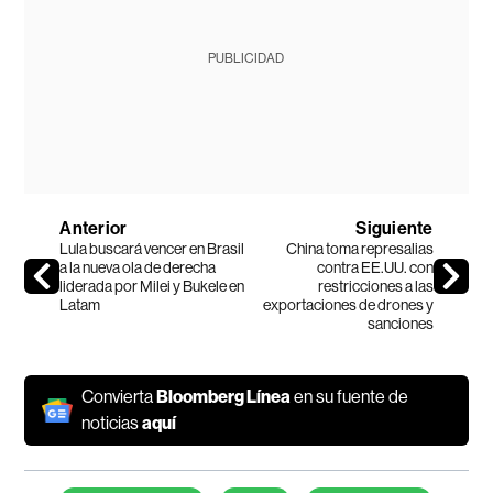
PUBLICIDAD
Anterior
Siguiente
Lula buscará vencer en Brasil
China toma represalias
a la nueva ola de derecha
contra EE.UU. con
liderada por Milei y Bukele en
restricciones a las
Latam
exportaciones de drones y
sanciones
Convierta
Bloomberg Línea
en su fuente de
noticias
aquí