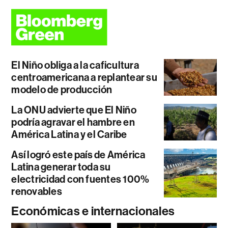
El Niño obliga a la caficultura
centroamericana a replantear su
modelo de producción
La ONU advierte que El Niño
podría agravar el hambre en
América Latina y el Caribe
Así logró este país de América
Latina generar toda su
electricidad con fuentes 100%
renovables
Económicas e internacionales