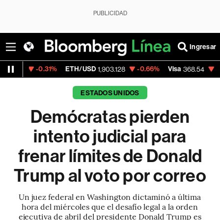
PUBLICIDAD
Ingresar
-0.31%
ETH/USD
-0.66%
Visa
-0.28%
Mer
1,903.128
368.54
ESTADOS UNIDOS
Demócratas pierden
intento judicial para
frenar límites de Donald
Trump al voto por correo
Un juez federal en Washington dictaminó a última
hora del miércoles que el desafío legal a la orden
ejecutiva de abril del presidente Donald Trump es