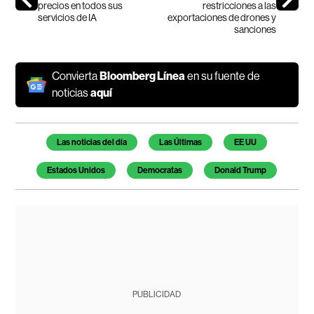
precios en todos sus
restricciones a las
servicios de IA
exportaciones de drones y
sanciones
Convierta
Bloomberg Línea
en su fuente de
noticias
aquí
Temas de este artículo
Las noticias del día
Las Últimas
EE UU
Estados Unidos
Democratas
Donald Trump
PUBLICIDAD