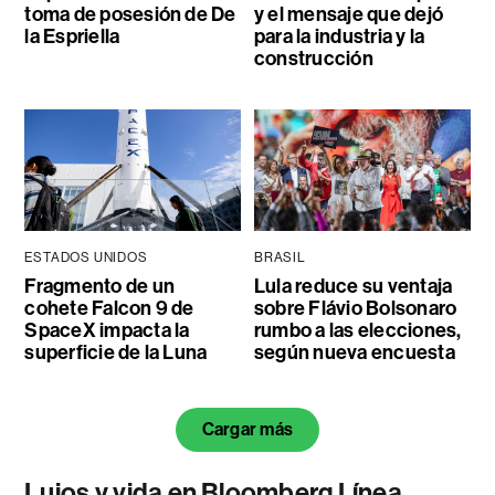
toma de posesión de De
y el mensaje que dejó
la Espriella
para la industria y la
construcción
ESTADOS UNIDOS
BRASIL
Fragmento de un
Lula reduce su ventaja
cohete Falcon 9 de
sobre Flávio Bolsonaro
SpaceX impacta la
rumbo a las elecciones,
superficie de la Luna
según nueva encuesta
Cargar más
Lujos y vida en Bloomberg Línea