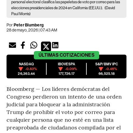
personal electoral clasifica las papeletas de voto por correo para las
elecciones presidenciales de 2024 en California (EE.UU.).
(David
Paul Morris)
Por
Peter Blumberg
28 de mayo, 2026 | 07:43 AM
ÚLTIMAS
COTIZACIONES
NASDAQ
IBOVESPA
S&P/BMV IPC
-0.83%
-0.09%
-0.46%
26,363.44
177,726.17
66,525.18
Bloomberg — Los líderes demócratas del
Congreso perdieron un intento de una orden
judicial para bloquear a la administración
Trump de prohibir el voto por correo para
cualquier persona que no esté en una lista
preaprobada de ciudadanos compilada por el