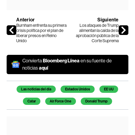
Anterior
Siguiente
Burnham enfrenta su primera
Los ataques de Trump
crisis política por el plan de
alimentan la caída de la
liberar presos en Reino
aprobación pública de la
Unido
Corte Suprema
Convierta
Bloomberg Línea
en su fuente de
noticias
aquí
Temas de este artículo
Las noticias del día
Estados Unidos
EE UU
Catar
Air Force One
Donald Trump