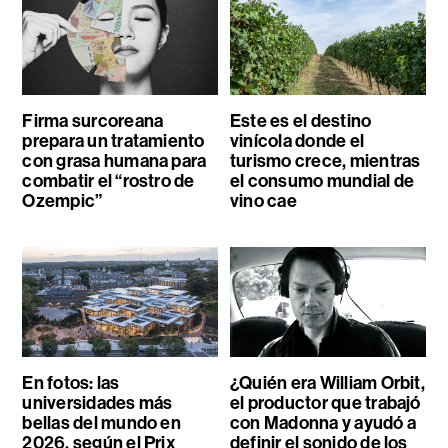
Firma surcoreana
Este es el destino
prepara un tratamiento
vinícola donde el
con grasa humana para
turismo crece, mientras
combatir el “rostro de
el consumo mundial de
Ozempic”
vino cae
En fotos: las
¿Quién era William Orbit,
universidades más
el productor que trabajó
bellas del mundo en
con Madonna y ayudó a
2026, según el Prix
definir el sonido de los