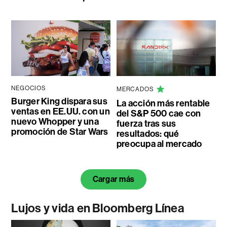
NEGOCIOS
MERCADOS
Burger King dispara sus
La acción más rentable
ventas en EE.UU. con un
del S&P 500 cae con
nuevo Whopper y una
fuerza tras sus
promoción de Star Wars
resultados: qué
preocupa al mercado
Cargar más
Lujos y vida en Bloomberg Línea