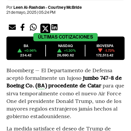
Por
Leen Al-Rashdan - Courtney McBride
21 de mayo, 2025 | 05:24 PM
ÚLTIMAS
COTIZACIONES
BA
NASDAQ
IBOVESPA
+0.96%
+1.30%
-1.73%
234.42
26,690.62
172,513.42
Bloomberg — El Departamento de Defensa
aceptó formalmente un lujoso
jumbo 747-8 de
Boeing Co. (
) procedente de Catar
para que
BA
sirva temporalmente como el nuevo Air Force
One del presidente Donald Trump, uno de los
mayores regalos extranjeros jamás hechos al
gobierno estadounidense.
La medida satisface el deseo de Trump de