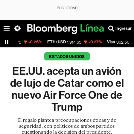
PUBLICIDAD
Ingresar
-0.26%
ETH/USD
-0.27%
Visa
-2.15%
Me
1,914.65
362.50
ESTADOS UNIDOS
EE.UU. acepta un avión
de lujo de Catar como el
nuevo Air Force One de
Trump
El regalo plantea preocupaciones éticas y de
seguridad, con políticos de ambos partidos
cuestionando la decisión del presidente.