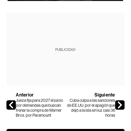
PUBLICIDAD
Anterior
Siguiente
Jueza fija para 2027 el juicio
Cuba culpa a las sanciones
por demandas que buscan
de EE.UU. por el apagón que
frenar la compra de Warner
dejó a la isla sin luz casi 36
Bros. por Paramount
horas