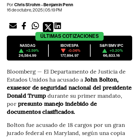
Por
Chris Strohm - Benjamin Penn
16 de octubre, 2025 | 05:19 PM
ÚLTIMAS
COTIZACIONES
NASDAQ
IBOVESPA
S&P/BMV IPC
+2.59%
-0.06%
+0.20%
26,584.99
177,894.97
66,833.16
Bloomberg — El Departamento de Justicia de
Estados Unidos ha acusado a
John Bolton,
exasesor de seguridad nacional del presidente
Donald Trump
durante su primer mandato,
por
presunto manejo indebido de
documentos clasificados.
Bolton fue acusado de 18 cargos por un gran
jurado federal en Maryland, según una copia