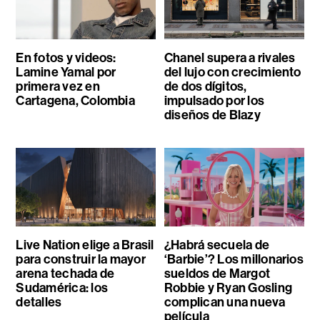
En fotos y videos:
Chanel supera a rivales
Lamine Yamal por
del lujo con crecimiento
primera vez en
de dos dígitos,
Cartagena, Colombia
impulsado por los
diseños de Blazy
Live Nation elige a Brasil
¿Habrá secuela de
para construir la mayor
‘Barbie’? Los millonarios
arena techada de
sueldos de Margot
Sudamérica: los
Robbie y Ryan Gosling
detalles
complican una nueva
película