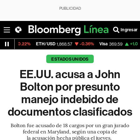
PUBLICIDAD
Ingresar
22%
ETH/USD
-0.36%
Visa
+1.07%
Mercad
1,868.57
369.59
ESTADOS UNIDOS
EE.UU. acusa a John
Bolton por presunto
manejo indebido de
documentos clasificados
Bolton fue acusado de 18 cargos por un gran jurado
federal en Maryland, según una copia de
la acusación hecha pública el jueves.