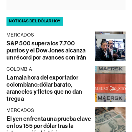
NOTICIAS DEL DÓLAR HOY
MERCADOS
S&P 500 supera los 7.700
puntos y el Dow Jones alcanza
un récord por avances con Irán
COLOMBIA
La mala hora del exportador
colombiano: dólar barato,
aranceles y fletes que no dan
tregua
MERCADOS
El yen enfrenta una prueba clave
en los 155 por dólar tras la